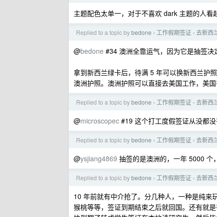
主题配色太单一，对于不喜欢 dark 主题的人
Replied to a topic by
bedone
工作假期签证
去新西
›
›
@
bedone
#34 澳洲全靠运气，因为它是抽签
拿到新西兰绿卡后，待满 5 年可以换新西兰
澳洲护照。澳洲护照可以直接去美国工作，美国
Replied to a topic by
bedone
工作假期签证
去新西
›
›
@
microscopec
#19 这个打工度假签证从没都
Replied to a topic by
bedone
工作假期签证
去新西
›
›
@
ysjiang4869
抽签的是澳洲的，一年 5000 
Replied to a topic by
bedone
工作假期签证
去新西
›
›
10 年前就有中介抢了。分几种人，一种是纯
猴桃等等，签证到期结束之后就回国。还有就是有一