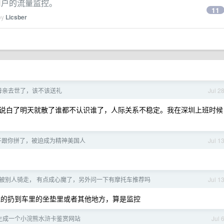
个用户的流量监控。
11
by
Licsber
母亲去世了，该不该送礼
Jul 2
说白了明天就散了谁都不认识谁了，人际关系不稳定。我在深圳上班时候
子跟你拼了，被迫成为精神美国人
Jul 1
被别人骑走， 有点成心魔了，另外问一下有摩托车推荐吗
Jul 1
 或者其他的扔到车里的坐垫里或者其他地方，算是监控
I 生成一个小浣熊水浒卡鉴赏网站
Jul 