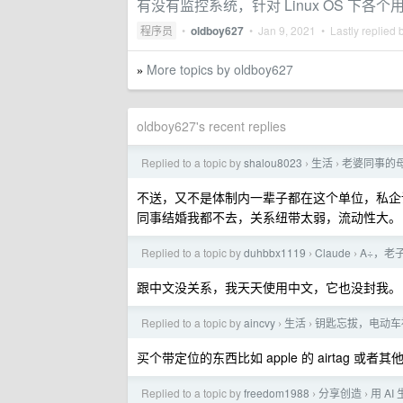
有没有监控系统，针对 Linux OS 下各
程序员
•
oldboy627
•
Jan 9, 2021
• Lastly replied 
More topics by oldboy627
»
oldboy627's recent replies
Replied to a topic by
shalou8023
生活
老婆同事的
›
›
不送，又不是体制内一辈子都在这个单位，私企
同事结婚我都不去，关系纽带太弱，流动性大。
Replied to a topic by
duhbbx1119
Claude
A÷，老
›
›
跟中文没关系，我天天使用中文，它也没封我。
Replied to a topic by
aincvy
生活
钥匙忘拔，电动车
›
›
买个带定位的东西比如 apple 的 airtag
Replied to a topic by
freedom1988
分享创造
用 A
›
›