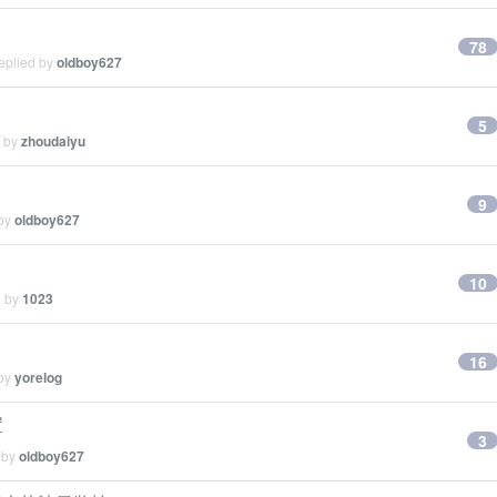
78
eplied by
oldboy627
5
d by
zhoudaiyu
9
 by
oldboy627
10
d by
1023
16
 by
yorelog
置
3
 by
oldboy627