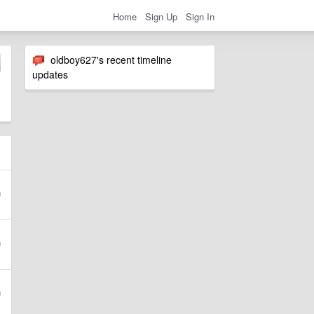
Home
Sign Up
Sign In
oldboy627's recent timeline
updates