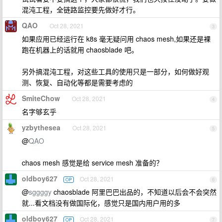
混沌工程，全链路监控要先做好才行。
QAO
Oct 28, 2021
3
如果应用已经运行在 k8s 毫无疑问用 chaos mesh,如果还是裸
跑在机器上的话就用 chaosblade 吧。
另外搞混沌工程，对这些工具的使用只是一部分，如何做好观
测、恢复、自动化等都是需要考虑的
SmiteChow
Oct 28, 2021
4
名字够玄乎
yzbythesea
Oct 28, 2021
5
@
QAO
chaos mesh 感觉是给 service mesh 准备的？
oldboy627
Oct 28, 2021
OP
6
@
sggggy
chaosblade 阿里巴巴出品的，不知道以后会不会突然
就...看文档没有做国际化，感觉只是国内用户用的多
oldboy627
Oct 28, 2021
OP
7