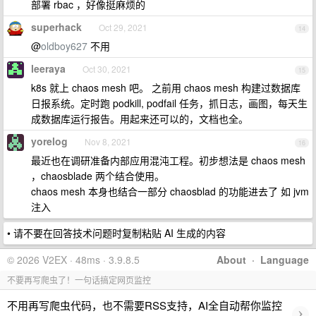
部署 rbac ，好像挺麻烦的
superhack
Oct 29, 2021
14
@
oldboy627
不用
leeraya
Oct 30, 2021
15
k8s 就上 chaos mesh 吧。 之前用 chaos mesh 构建过数据库
日报系统。定时跑 podkill, podfail 任务，抓日志，画图，每天生
成数据库运行报告。用起来还可以的，文档也全。
yorelog
Nov 8, 2021
16
最近也在调研准备内部应用混沌工程。初步想法是 chaos mesh
，chaosblade 两个结合使用。
chaos mesh 本身也结合一部分 chaosblad 的功能进去了 如 jvm
注入
• 请不要在回答技术问题时复制粘贴 AI 生成的内容
© 2026 V2EX · 48ms · 3.9.8.5
About
·
Language
不要再写爬虫了！一句话搞定网页监控
不用再写爬虫代码，也不需要RSS支持，AI全自动帮你监控
›