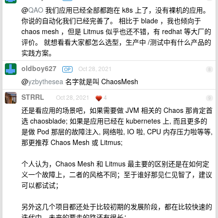
@
QAO
我们应用已经全部都跑在 k8s 上了，没有裸机的应用。
你说的自动化我们已经完善了。 相比于 blade ，我也倾向于
chaos mesh ，但是 Litmus 似乎也还不错，有 redhat 等大厂的
评价。 就想看看大家都怎么选型，生产中 /测试中有什么产品的
实践方案。
oldboy627
Oct 28, 2021
OP
8
@
yzbythesea
名字就是叫 ChaosMesh
STRRL
Oct 28, 2021
4
9
还是看应用的场景吧，如果需要做 JVM 相关的 Chaos 那肯定首
选 chaosblade; 如果是应用已经在 kubernetes 上, 而且更多的
是做 Pod 那层的故障注入, 网络啦, IO 啦, CPU 内存压力啦等等,
那更推荐 Chaos Mesh 或 Litmus;
个人认为，Chaos Mesh 和 Litmus 最主要的区别还是在如何定
义一个故障上，二者的风格不同；至于谁好那见仁见智了，建议
可以都试试；
另外这几个项目都还处于比较初期的发展阶段，都在比较快速的
迭代中，未来的要走的路还有很长；