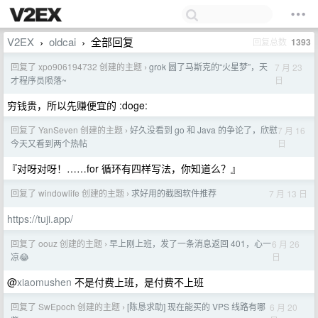
V2EX
oldcai
全部回复
回复总数
1393
›
›
回复了 xpo906194732 创建的主题
grok 圆了马斯克的“火星梦”，天
7 月 23
›
日
才程序员陨落~
穷钱贵，所以先赚便宜的 :doge:
回复了 YanSeven 创建的主题
好久没看到 go 和 Java 的争论了，欣慰
7 月 16
›
日
今天又看到两个热帖
『对呀对呀！……for 循环有四样写法，你知道么？』
回复了 windowlife 创建的主题
求好用的截图软件推荐
7 月 13 日
›
https://tuji.app/
回复了 oouz 创建的主题
早上刚上班，发了一条消息返回 401，心一
6 月 26
›
日
凉😂
@
xiaomushen
不是付费上班，是付费不上班
回复了 SwEpoch 创建的主题
[陈恳求助] 现在能买的 VPS 线路有哪
6 月 20
›