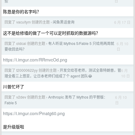
日
些
陈恳是你的名字吗？
回复了 vacuitym 创建的主题
闲鱼黑话查询
6 月 17 日
›
这不是给修墙的做了一个可以定时抓取的数据源吗？
回复了 oldcai 创建的主题
有人听说 Mythos 5/Fable 5 只给用两周就
6 月 10
›
日
要收回去吗？
https://i.imgur.com/RRmvcOd.png
回复了 t20000622yy 创建的主题
开发交给苍老师，测试全靠特朗普，管
6 月
›
10 日
理全看三上悠亚，让日本老师们组成了个 agent 团队😂
川普忙坏了
回复了 v2dev 创建的主题
Anthropic 发布了 Mythos 的平替版：
6 月 10
›
日
Fable 5
https://i.imgur.com/Pmatg60.png
是升级版啦