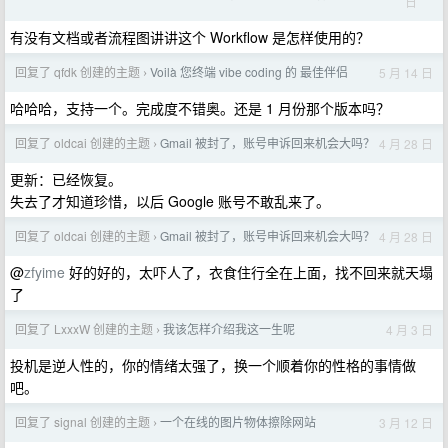
日
有没有文档或者流程图讲讲这个 Workflow 是怎样使用的？
回复了 qfdk 创建的主题
Voilà 您终端 vibe coding 的 最佳伴侣
5 月 14 日
›
哈哈哈，支持一个。完成度不错奥。还是 1 月份那个版本吗？
回复了 oldcai 创建的主题
Gmail 被封了，账号申诉回来机会大吗？
4 月 28 日
›
更新：已经恢复。
失去了才知道珍惜，以后 Google 账号不敢乱来了。
回复了 oldcai 创建的主题
Gmail 被封了，账号申诉回来机会大吗？
4 月 28 日
›
@
zfyime
好的好的，太吓人了，衣食住行全在上面，找不回来就天塌
了
回复了 LxxxW 创建的主题
我该怎样介绍我这一生呢
4 月 3 日
›
投机是逆人性的，你的情绪太强了，换一个顺着你的性格的事情做
吧。
回复了 signal 创建的主题
一个在线的图片物体擦除网站
3 月 12 日
›