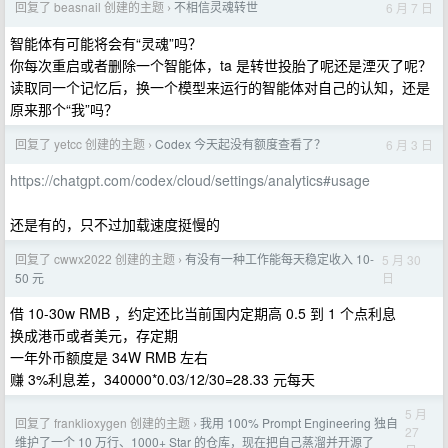
回复了 beasnail 创建的主题
不相信灵魂转世
6 月 7 日
›
智能体有可能将会有“灵魂”吗？
你每次重启或者删除一个智能体，ta 是转世投胎了呢还是湮灭了呢？
读取同一个记忆后，换一个模型来运行的智能体对自己的认知，还是
原来那个“我”吗？
回复了 yetcc 创建的主题
Codex 今天起没有额度查看了？
6 月 3 日
›
https://chatgpt.com/codex/cloud/settings/analytics#usage
还是有的，只不过加载速度挺慢的
回复了 cwwx2022 创建的主题
有没有一种工作能每天稳定收入 10-
5 月 30
›
日
50 元
借 10-30w RMB ，约定还比当前国内定期高 0.5 到 1 个点利息
换成港币或者美元，存定期
一年外币额度是 34W RMB 左右
赚 3%利息差，340000*0.03/12/30=28.33 元每天
5 月
回复了 franklioxygen 创建的主题
我用 100% Prompt Engineering 独自
›
27
维护了一个 10 万行、1000+ Star 的仓库，现在把自己蒸溜并开源了