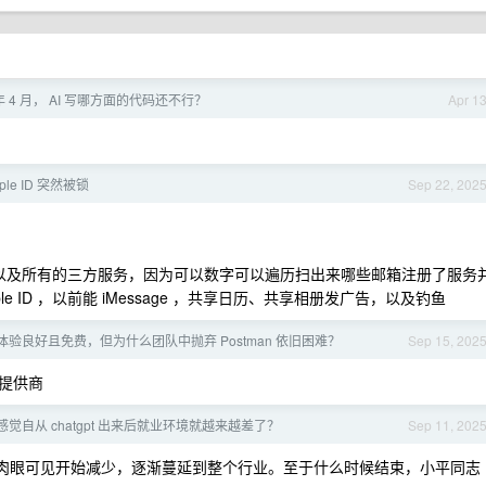
 年 4 月， AI 写哪方面的代码还不行？
Apr 1
le ID 突然被锁
Sep 22, 202
 ID 以及所有的三方服务，因为可以数字可以遍历扫出来哪些邮箱注册了服务
e ID ，以前能 iMessage ，共享日历、共享相册发广告，以及钓鱼
ox 体验良好且免费，但为什么团队中抛弃 Postman 依旧困难？
Sep 15, 202
提供商
觉自从 chatgpt 出来后就业环境就越来越差了？
Sep 11, 202
司肉眼可见开始减少，逐渐蔓延到整个行业。至于什么时候结束，小平同志