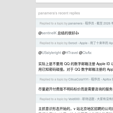
panamera's recent replies
Replied to a topic by
panamera
程序员
截至 2026
›
›
@
sentinelK
总结的很好👍
Replied to a topic by
0xroot
Apple
用了十来年的 App
›
›
@
USstyleright
@
HTravel
@
CivAx
实际上是不要用 QQ 的数字邮箱注册 Apple
用已知密码碰撞。对于 QQ 数字邮箱注册的 Appl
Replied to a topic by
CitrusColaYiYi
程序员
Apif
›
›
尽量避开付费版不明码标价而是需要咨询的服务
Replied to a topic by
Void000
职场话题
大家有没有感
›
›
主抓意识形态开始的，v 站北京地区招聘的公