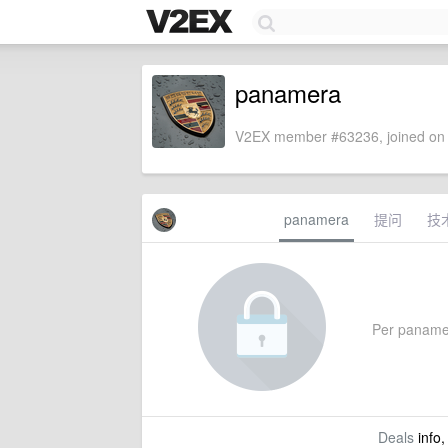
panamera
V2EX member #63236, joined on 
panamera
提问
技
Per panamera
Deals
info,