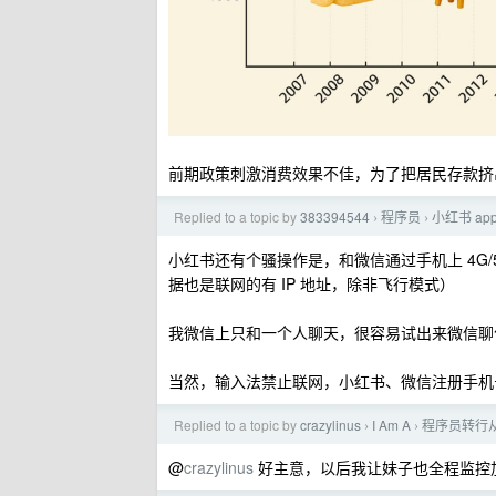
前期政策刺激消费效果不佳，为了把居民存款挤
Replied to a topic by
383394544
程序员
小红书 a
›
›
小红书还有个骚操作是，和微信通过手机上 4G/5G
据也是联网的有 IP 地址，除非飞行模式）
我微信上只和一个人聊天，很容易试出来微信聊
当然，输入法禁止联网，小红书、微信注册手机
Replied to a topic by
crazylinus
I Am A
程序员转行
›
›
@
crazylinus
好主意，以后我让妹子也全程监控