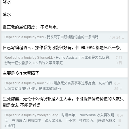
冰水
凉水
反正我的最低限度： 不喝热水。
Replied to a topic by xuld
我发现了自研编程语言的一条出路
7 月 24 日
›
自己写编程语言，操作系统可能很好玩，但 99.99% 都是死路一条。
Replied to a topic by SilenceLL
Home Assistant 大家都是怎么玩的，
7 月
›
9 日
想统一把设备接入 HA 后导入苹果家庭
主要是 Siri 太智障了
Replied to a topic by leeyin98
刚办完父亲丧事难过想抱会，女友怕传
6 月
›
25 日
染感冒耽误旅行拒绝，是我太敏感吗？
生死嫁娶，无论什么情况都是人生大事，不能提供情绪价值的人就只
能是女友 不能是老婆
Replied to a topic by zhouyanliang
时隔半年， NocoBase 收入再次翻
6 月
›
15
倍。 在满屏 AI 的氛围中，跟大家分享一下不太一样的经历。 [感谢 V2EX
日
+ 抽奖]