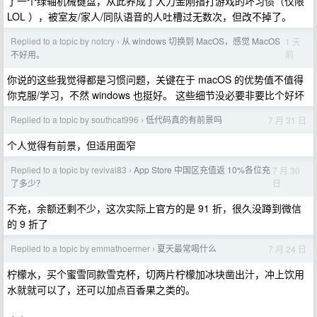
了一个绿轴机械键盘，从此养成了大力金刚指打游戏的坏习惯（仅限
LOL ），被室友/家人/同队语音的人吐槽过无数次，但改不掉了。
Replied to a topic by notcry
从 windows 切换到 MacOS，感觉 MacOS
1 天
›
前
不好用。
你说的这些我觉得都是习惯问题，关键在于 macOS 的优势值不值得
你克服/学习，不然 windows 也挺好。 这些细节没必要非要比个好坏
Replied to a topic by southcat996
低代码真的有前景吗
7 月 31 日
›
个人觉得有前景，但适用面窄
Replied to a topic by revival83
App Store 中国区充值返 10%各位充
7 月 30
›
日
了多少？
不充，余额还剩不少，这次实际上官方的是 91 折，很久没蹲到微信
的 9 折了
Replied to a topic by emmathoermer
夏天最常喝什么
7 月 24 日
›
柠檬水，买个蜜雪同款雪克杯，切两片柠檬加冰块凿出汁，冲上饮用
水就就可以了，还可以加点百香果之类的。