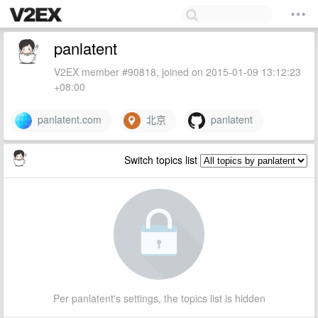
panlatent
V2EX member #90818, joined on 2015-01-09 13:12:23
+08:00
panlatent.com
北京
panlatent
Switch topics list
Per panlatent's settings, the topics list is hidden