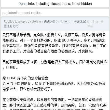
Deals
info, including closed deals, is not hidden
panlatent's recent replies
Replied to a topic by ybkjcxy
说说为什么明明只用一把键盘,家
5 小时 31 分
›
钟前
里还有七把
只要不是被带节奏，完全陷入消费主义，就很正常。很多人觉得键盘
能用就行。对于一个臭打游戏的，职业 BUG 书写人，多弄几把键盘
也不算啥事。 就像钓鱼佬有很多鱼竿，打球的有很多球拍，玩手工的
有很多工具。对设备的适当且有限度的超额追求，其实挺爽。
目前家里键盘放了 3 把：分别是老牌大厂机械 A ，国产客制化机械 B
，HHKB 。
给 HHKB 弄下岗的是妙控键盘
给 A 弄下岗的是 B ，给 B 弄下岗的是薄膜键盘，因为我有办公/静音
需求增大，很少有机会打游戏了。
在之前有过无数键盘，印象最深的有两把，一把是早年的🍒机械键
盘，那时候还没国产是在贴吧种的草，割肉买的。 还有一把是作死买