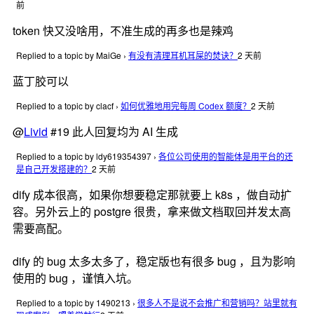
前
token 快又没啥用，不准生成的再多也是辣鸡
Replied to a topic by MaiGe
›
有没有清理耳机耳屎的焚诀？
2 天前
蓝丁胶可以
Replied to a topic by clacf
›
如何优雅地用完每周 Codex 额度？
2 天前
@
Livid
#19 此人回复均为 AI 生成
Replied to a topic by ldy619354397
›
各位公司使用的智能体是用平台的还
是自己开发搭建的？
2 天前
dify 成本很高，如果你想要稳定那就要上 k8s ，做自动扩
容。另外云上的 postgre 很贵，拿来做文档取回并发太高
需要高配。
dify 的 bug 太多太多了，稳定版也有很多 bug ，且为影响
使用的 bug ，谨慎入坑。
Replied to a topic by 1490213
›
很多人不是说不会推广和营销吗？站里就有