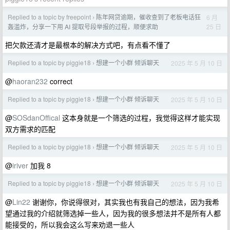
Replied to a topic by freepoint
陈年网贷逾期，催收查到了老板电话狂
6 月
›
25 日
轰滥炸，分享一下用 AI 提取号段举报的过程，顺便求助
把欠款还清才是最根本的解决方式吧，有点看不懂了
Replied to a topic by piggie18
想建一个小群 倾诉聊天
2025 年 5 月 10 日
›
@
haoran232
correct
Replied to a topic by piggie18
想建一个小群 倾诉聊天
2025 年 5 月 10 日
›
@
SOSdanOffical
这本身就是一个筛选的过程，我觉得这样才能实现
双方需求的匹配
Replied to a topic by piggie18
想建一个小群 倾诉聊天
2025 年 5 月 10 日
›
@
iriver
加我 8
Replied to a topic by piggie18
想建一个小群 倾诉聊天
2025 年 5 月 10 日
›
@
Lin22
谢谢你，你说得很对，其实我也有我自己的想法，因为我希
望通过我的介绍就筛选掉一些人，因为我的很多想法并不是所有人都
能接受的，所以我会这么写来劝退一些人