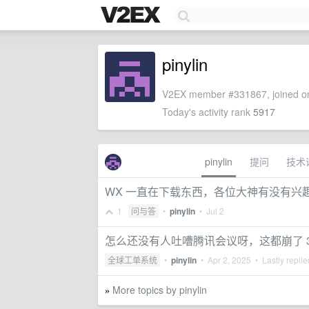
pinylin
V2EX member #331867, joined on
Today's activity rank
5917
pinylin
提问
技术
WX 一直在下载东西，各位大神有没有兴
1
问与答
•
pinylin
•
Jul 2
怎么还没有人吐嘈腾讯会议呀，这都崩了 38
全球工单系统
•
pinylin
•
Apr 2, 2025
• Lastly repli
More topics by pinylin
»