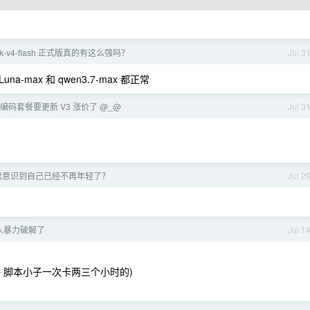
ek-v4-flash 正式版真的有这么强吗？
Jul 3
-max 和 qwen3.7-max 都正常
lan 编码套餐要更新 V3 涨价了 @_@
Jul 3
候意识到自己已经不再年轻了？
Jul 2
人暴力破解了
Jul 1
有 sb 脚本小子一次卡两三个小时的)