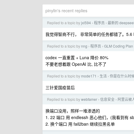
pinylin's recent replies
Replied to a topic by
jxl594
程序员
最新的 deepse
›
›
我觉得智商不行， 非常简单的任务都错了。5.6 Luna
Replied to a topic by
nng
程序员
GLM Coding P
›
›
codex 一直重置 + Luna 降价 80%
不要老想着跟 OpenAI 比, 比不了
Replied to a topic by
mode171
生活
你是在什么时
›
›
三针爱国疫苗后
Replied to a topic by
webfamer
信息安全
阿里云被
›
›
换端口没用，照样一堆渗透的
1. 22 端口 用 endlessh 恶心他们，(我看到
2. 换个端口 用 fail2ban 继续拉黑名单