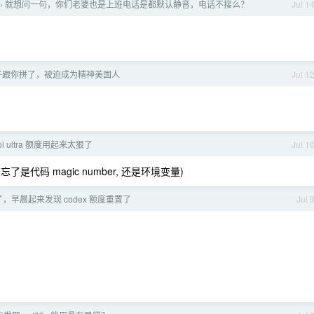
就想问一句，你们老婆也是上班电话是都默认静音，电话不接么？
Jul 1
›
子跟你拼了，被迫成为精神美国人
Jul 1
-sol ultra 额度用起来太狠了
Jul 1
代码 magic number, 还是环境变量)
，早晨起来发现 codex 额度重置了
Jul 