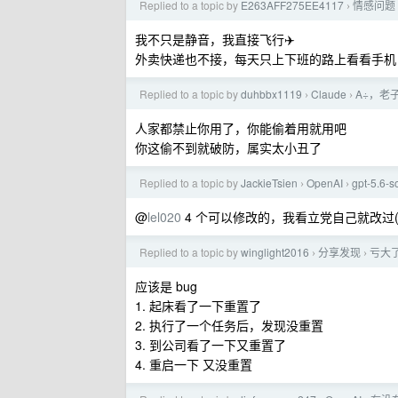
Replied to a topic by
E263AFF275EE4117
情感问题
›
我不只是静音，我直接飞行✈️
外卖快递也不接，每天只上下班的路上看看手机
Replied to a topic by
duhbbx1119
Claude
A÷，老
›
›
人家都禁止你用了，你能偷着用就用吧
你这偷不到就破防，属实太小丑了
Replied to a topic by
JackieTsien
OpenAI
gpt-5.6
›
›
@
lel020
4 个可以修改的，我看立党自己就改过(忘了是
Replied to a topic by
winglight2016
分享发现
亏大了
›
›
应该是 bug
1. 起床看了一下重置了
2. 执行了一个任务后，发现没重置
3. 到公司看了一下又重置了
4. 重启一下 又没重置