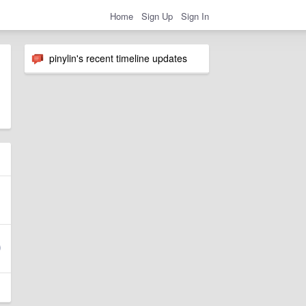
Home
Sign Up
Sign In
pinylin's recent timeline updates