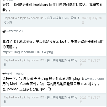
好的，那可能是刷过 koolshare 固件问题的可能性比较大，我研究看
看。。
Replied to a topic by poczm123
电信光猫有 IPV6，没有连
2025 年 8 月 28
›
日
接状态
@
Qazxcv123
我点了那个地球图标，里边也是没显示 ipv6 ，难道是路由器刷过固件
的问题。。
https://i.imgur.com/uDUXJ1W.png
Replied to a topic by poczm123
佛山顺德 电信公网 IP 问
2025 年 8 月 27
›
日
题
@
kevinhwang
请教一下，我的 ipv6 无法 ping 通是什么原因呢 ping -6
www.qq.com
用的 Merlin Clash 固件，路由器的网络地图也没显示 ipv6 地址。。
查 ipconfig 是显示有分配 ipv6 的
Replied to a topic by poczm123
佛山顺德 电信公网 IP 问
2025 年 8 月 27
›
日
题