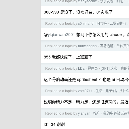
Replied to a topic by
xiaoyaocmx
分享发现
刚刚： Cl
›
›
000-999 是没了，没啥好名，01A 收了
Replied to a topic by
c0mmand
问与答
云雾跑路了
›
›
@
yiqianwan2001
想问下你怎么用的 claude 
Replied to a topic by
nanxiaonan
职场话题
单休真
›
›
855 我都快废了，上班颓了
Replied to a topic by
LDa
程序员
[GPT] 这次，
›
›
这个骨骼动画还是 spritesheet ？也是 ai 自动
Replied to a topic by
zbm0711
生活
兄弟们，从什
›
›
说明你精力不足，精力足，还是很想玩的，最近 
Replied to a topic by
yianyan
推广
我的中转站试运
›
›
id：34 谢谢