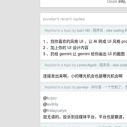
Deals
info,
ponelyr's recent replies
Replied to a topic by
luis1180
程序员
vibe cod
›
›
1 、找你喜欢的风格 UI ，让 AI 转成 UI 风格 pro
2 、加上你的 UI 设计内容
3 、扔给 gemini,让 gemini 给你画出 UI 的截图
Replied to a topic by
LemonApple
程序员
vibe 
›
›
连接发出来啊，小的曝光机会也是曝光机会啊
Replied to a topic by
ponelyr
问与答
一个竹知了，
›
›
@
kujou
@
evilHa
@
fridaycatye
挺无语的，投诉到自媒体平台，平台也是霸道，