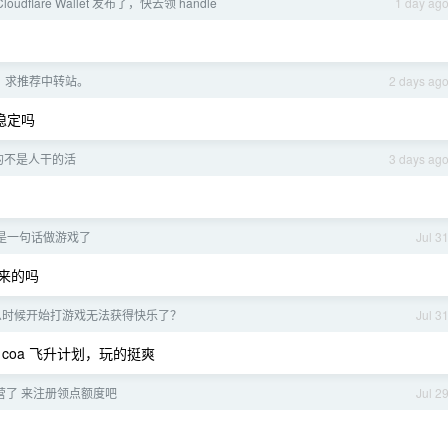
oudflare Wallet 发布了，快去领 handle
1 day ag
，求推荐中转站。
2 days ag
，稳定吗
的不是人干的活
3 days ag
真的是一句话做游戏了
Jul 3
出来的吗
么时候开始打游戏无法获得快乐了？
Jul 3
coa 飞升计划，玩的挺爽
营了 来注册领点额度吧
Jul 2