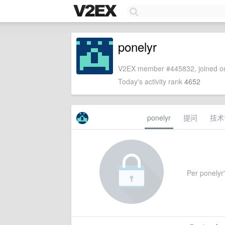
ponelyr
V2EX member #445832, joined on
Today's activity rank
4652
ponelyr
提问
技术
Per ponelyr'