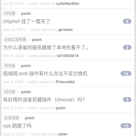
Jul 19, 2025 • Lastly replied by
LaGeNanRen
问与答
•
pxlxh
chiphell 挂了一整天了
6
May 20, 2025 • Lastly replied by
germain
全球工单系统
•
pxlxh
为什么语雀的服务器崩了本地也看不了。
3
Oct 23, 2023 • Lastly replied by
w210934618
问与答
•
pxlxh
局域网 smb 操作有什么办法不走交换机
16
Sep 6, 2023 • Lastly replied by
PrinceofInj
问与答
•
pxlxh
有好用的语雀剪藏插件（chrome）吗？
3
Sep 3, 2023 • Lastly replied by
pxlxh
分享创造
•
pxlxh
nps 跑路了吗
13
Sep 23, 2022 • Lastly replied by
yisier