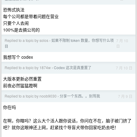
恐怖式执法
每个公司都是带着问题在营业
只要个人去闹
100%是去搞公司的
Replied to a topic by solos
如果不限制 token 数量，你想写什么项
7 月 10
›
日
目
我想写个 codex
Replied to a topic by 1874w
Codex 这次是真重置了
7 月 10 日
›
大版本更新必然重置
前夜必然猛猛蹬啊
Replied to a topic by noob9030
分享一个东西。。别骂我
7 月 9 日
›
你在吗
在啊，你瞎吗？这么大个活人跟你说话，你问在不在，脑子被门挤了
吧？就你这眼神还上网，赶紧找个导盲犬带你回家吃奶去吧！