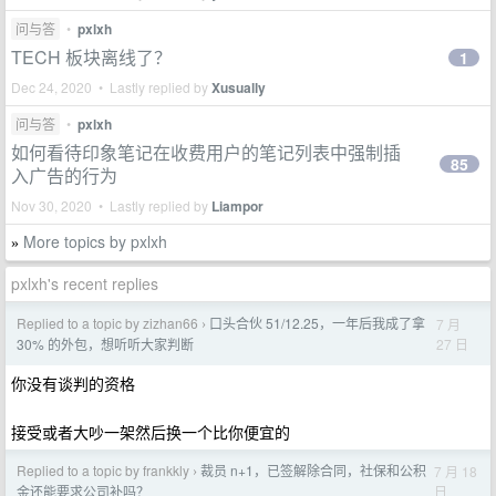
问与答
•
pxlxh
TECH 板块离线了？
1
Dec 24, 2020 • Lastly replied by
Xusually
问与答
•
pxlxh
如何看待印象笔记在收费用户的笔记列表中强制插
85
入广告的行为
Nov 30, 2020 • Lastly replied by
Liampor
More topics by pxlxh
»
pxlxh's recent replies
Replied to a topic by zizhan66
口头合伙 51/12.25，一年后我成了拿
7 月
›
27 日
30% 的外包，想听听大家判断
你没有谈判的资格
接受或者大吵一架然后换一个比你便宜的
Replied to a topic by frankkly
裁员 n+1，已签解除合同，社保和公积
7 月 18
›
日
金还能要求公司补吗？