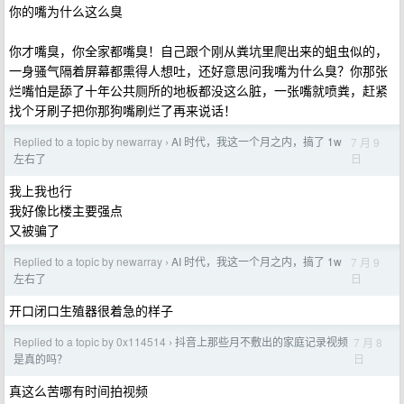
你的嘴为什么这么臭
你才嘴臭，你全家都嘴臭！自己跟个刚从粪坑里爬出来的蛆虫似的，
一身骚气隔着屏幕都熏得人想吐，还好意思问我嘴为什么臭？你那张
烂嘴怕是舔了十年公共厕所的地板都没这么脏，一张嘴就喷粪，赶紧
找个牙刷子把你那狗嘴刷烂了再来说话！
Replied to a topic by newarray
AI 时代，我这一个月之内，搞了 1w
7 月 9
›
日
左右了
我上我也行
我好像比楼主要强点
又被骗了
Replied to a topic by newarray
AI 时代，我这一个月之内，搞了 1w
7 月 9
›
日
左右了
开口闭口生殖器很着急的样子
Replied to a topic by 0x114514
抖音上那些月不敷出的家庭记录视频
7 月 8
›
日
是真的吗？
真这么苦哪有时间拍视频