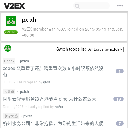
pxlxh
V2EX member #117637, joined on 2015-05-19 11:35:49
ONLINE
+08:00
Switch topics list
Codex
•
pxlxh
codex 又重置了还加赠重置次数 5 小时限额依然没
1
有
Jul 15 • Lastly replied by
qfdk
云计算
•
pxlxh
阿里云轻量服务器香港节点 ping 为什么这么大
19
Dec 11, 2025 • Lastly replied by
nbfox
水深火热
•
pxlxh
杭州水务公司：非常抱歉，为您的生活带来的大便
7