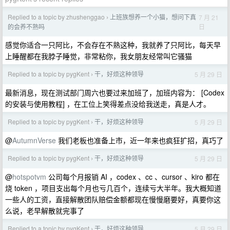
Replied to a topic by zhushenggao
上班族想养一个小猫，想问下真
7 月 21
›
日
的会养不熟吗
感觉你适合一只阿比，不会存在不熟这种，我就养了只阿比，每天早
上睡醒都在我脖子睡觉，非常粘你，我女朋友经常叫它骚猫
Replied to a topic by pygKent
干，好烦这种领导
5 月 29 日
›
最新消息，现在测试部门周六也要过来加班了，加班内容为： [Codex
的安装与使用教程] ，在工位上笑得差点没给我送走，真是人才。
Replied to a topic by pygKent
干，好烦这种领导
5 月 29 日
›
@
AutumnVerse
我们老板也准备上市，近一年来也疯狂扩招，真巧了
Replied to a topic by pygKent
干，好烦这种领导
5 月 29 日
›
@
hotspotvm
公司每个月报销 AI ，codex 、cc 、cursor 、kiro 都在
烧 token ，项目支出每个月也亏几百个，连续亏大半年。我大概知道
一些人的工资，直接解散团队赔偿金额都现在慢慢磨要好，真要你这
么说，老早解散就完事了
Replied to a topic by pygKent
干，好烦这种领导
5 月 29 日
›