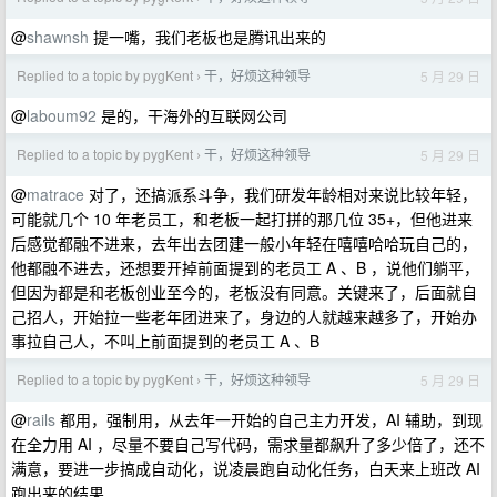
@
shawnsh
提一嘴，我们老板也是腾讯出来的
Replied to a topic by pygKent
干，好烦这种领导
5 月 29 日
›
@
laboum92
是的，干海外的互联网公司
Replied to a topic by pygKent
干，好烦这种领导
5 月 29 日
›
@
matrace
对了，还搞派系斗争，我们研发年龄相对来说比较年轻，
可能就几个 10 年老员工，和老板一起打拼的那几位 35+，但他进来
后感觉都融不进来，去年出去团建一般小年轻在嘻嘻哈哈玩自己的，
他都融不进去，还想要开掉前面提到的老员工 A 、B ，说他们躺平，
但因为都是和老板创业至今的，老板没有同意。关键来了，后面就自
己招人，开始拉一些老年团进来了，身边的人就越来越多了，开始办
事拉自己人，不叫上前面提到的老员工 A 、B
Replied to a topic by pygKent
干，好烦这种领导
5 月 29 日
›
@
rails
都用，强制用，从去年一开始的自己主力开发，AI 辅助，到现
在全力用 AI ，尽量不要自己写代码，需求量都飙升了多少倍了，还不
满意，要进一步搞成自动化，说凌晨跑自动化任务，白天来上班改 AI
跑出来的结果