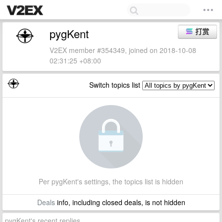
pygKent
打赏
V2EX member #354349, joined on 2018-10-08
02:31:25 +08:00
Switch topics list
Per pygKent's settings, the topics list is hidden
Deals
info, including closed deals, is not hidden
pygKent's recent replies