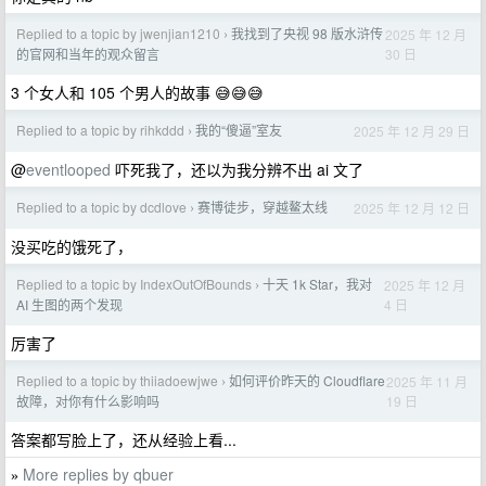
Replied to a topic by jwenjian1210
我找到了央视 98 版水浒传
2025 年 12 月
›
30 日
的官网和当年的观众留言
3 个女人和 105 个男人的故事 😅😅😅
Replied to a topic by rihkddd
我的“傻逼”室友
2025 年 12 月 29 日
›
@
eventlooped
吓死我了，还以为我分辨不出 ai 文了
Replied to a topic by dcdlove
赛博徒步，穿越鳌太线
2025 年 12 月 12 日
›
没买吃的饿死了，
Replied to a topic by IndexOutOfBounds
十天 1k Star，我对
2025 年 12 月
›
4 日
AI 生图的两个发现
厉害了
Replied to a topic by thiiadoewjwe
如何评价昨天的 Cloudflare
2025 年 11 月
›
19 日
故障，对你有什么影响吗
答案都写脸上了，还从经验上看...
More replies by qbuer
»