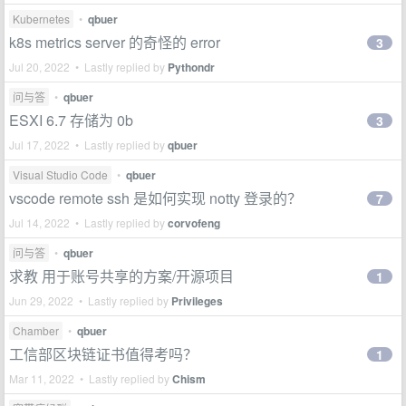
Kubernetes
•
qbuer
k8s metrics server 的奇怪的 error
3
Jul 20, 2022 • Lastly replied by
Pythondr
问与答
•
qbuer
ESXI 6.7 存储为 0b
3
Jul 17, 2022 • Lastly replied by
qbuer
Visual Studio Code
•
qbuer
vscode remote ssh 是如何实现 notty 登录的？
7
Jul 14, 2022 • Lastly replied by
corvofeng
问与答
•
qbuer
求教 用于账号共享的方案/开源项目
1
Jun 29, 2022 • Lastly replied by
Privileges
Chamber
•
qbuer
工信部区块链证书值得考吗？
1
Mar 11, 2022 • Lastly replied by
Chism