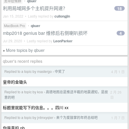
宽带症候群
•
qbuer
利用局域网多个主机提升网速？
18
Jan 15, 2022 • Lastly replied by
cuilongjin
MacBook Pro
•
qbuer
mbp2018 genius bar 维修后右侧喇叭损坏
4
Jul 29, 2020 • Lastly replied by
LeonParker
More topics by qbuer
»
qbuer's recent replies
Replied to a topic by mastergo
中奖了
4 月 1 日
›
皇帝的金锄头
Replied to a topic by koa
高德地图总是推送半截的地震通知，是故
2 月 26
›
日
意的吧
标题里就能写下的信息。。。四川 xx
Replied to a topic by jntmxyqier
来个为爱鼓掌的年终总结吧
1 月 7 日
›
你是真的 nb