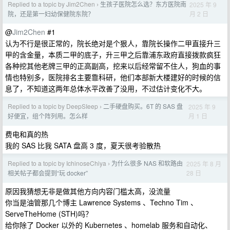
Replied to a topic by Jim2Chen
生孩子医院怎么选？东方医院南
2025 年 9
›
月 2 日
院，还是第一妇幼保健院东院？
@
Jim2Chen
#1
认为不行是很正常的，院长绝对是个狠人，靠院长操作二甲直接升三
甲的含金量，本质二甲的底子，升三甲之后靠浦东政府直接拨款疯狂
各种挖其他老牌三甲的正高副高，挖来以后经常留不住人，狗血的事
情也特别多，医院排名主要靠科研，他们本部新大楼建好的时候的信
息了，不知道这两年总体水平改善了没用，不过估计变化不大。
Replied to a topic by DeepSIeep
二手硬盘购买。6T 的 SAS 盘
2025 年 9
›
月 1 日
好便宜，组个阵列用。怎么样
费电和真的热
我的 SAS 比我 SATA 盘高 3 度，夏天很考验散热
Replied to a topic by IchinoseChiya
为什么很多 NAS 和软路由
2025 年 8 月
›
28 日
相关帖子都会提到“玩 docker”
原因我猜想无非是做其他方向内容门槛太高，没流量
你当是油管那几个博主 Lawrence Systems 、Techno Tim 、
ServeTheHome (STH)吗？
给你除了 Docker 以外的 Kubernetes 、homelab 服务和自动化、