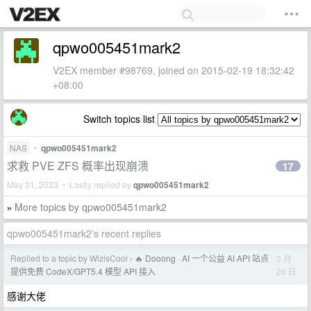
qpwo005451mark2
V2EX member #98769, joined on 2015-02-19 18:32:42
+08:00
Switch topics list
NAS
•
qpwo005451mark2
求救 PVE ZFS 概率出现崩溃
17
May 31, 2023 • Lastly replied by
qpwo005451mark2
More topics by qpwo005451mark2
»
qpwo005451mark2's recent replies
Replied to a topic by WizisCool
🔥 Dooong · AI 一个公益 AI API 站点
3 月
›
26 日
提供免费 CodeX/GPT5.4 模型 API 接入
感谢大佬