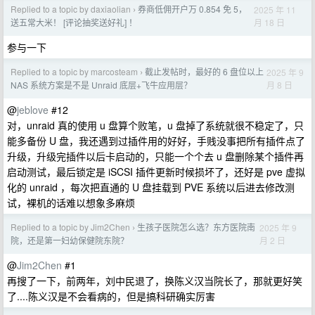
Replied to a topic by daxiaolian
券商低佣开户万 0.854 免 5，
2025 年 11
›
月 18 日
送五常大米！ [评论抽奖送好礼] ！
参与一下
Replied to a topic by marcosteam
截止发帖时，最好的 6 盘位以上
2025 年 9
›
月 8 日
NAS 系统方案是不是 Unraid 底层+飞牛应用层？
@
jeblove
#12
对，unraid 真的使用 u 盘算个败笔，u 盘掉了系统就很不稳定了，只
能多备份 U 盘，我还遇到过插件用的好好，手贱没事把所有插件点了
升级，升级完插件以后卡启动的，只能一个个去 u 盘删除某个插件再
启动测试，最后锁定是 iSCSI 插件更新时候损坏了，还好是 pve 虚拟
化的 unraid ，每次把直通的 U 盘挂载到 PVE 系统以后进去修改测
试，裸机的话难以想象多麻烦
Replied to a topic by Jim2Chen
生孩子医院怎么选？东方医院南
2025 年 9
›
月 2 日
院，还是第一妇幼保健院东院？
@
Jim2Chen
#1
再搜了一下，前两年，刘中民退了，换陈义汉当院长了，那就更好笑
了....陈义汉是不会看病的，但是搞科研确实厉害