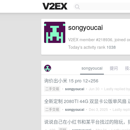
songyoucai
V2EX member #218936, joined on
Today's activity rank
1038
songyoucai
提问
技
询价出小米 15 pro 12+256
二手交易
•
songyoucai
•
Jun 30
• Lastly replied b
全新定制 2080TI 44G 双显卡公版单风扇 送
二手交易
•
songyoucai
•
Dec 3, 2025
• Lastly repl
说说自己在小红书和某平台找过的陪玩，
109
深圳
•
•
Mar 24
• Lastly repli