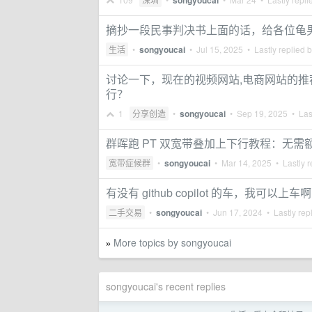
songyoucai
摘抄一段民事判决书上面的话，给各位龟
生活
•
songyoucai
•
Jul 15, 2025
• Lastly replied 
讨论一下，现在的视频网站,电商网站的推
行？
1
分享创造
•
songyoucai
•
Sep 19, 2025
• Last
群晖跑 PT 双宽带叠加上下行教程：无
宽带症候群
•
songyoucai
•
Mar 14, 2025
• Lastly r
有没有 github copilot 的车，我可以上车啊
二手交易
•
songyoucai
•
Jun 17, 2024
• Lastly rep
More topics by songyoucai
»
songyoucai's recent replies