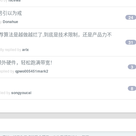
nicewa
男引以为戒
24
by
Donahue
荐算法是越做越烂了,到底是技术限制，还是产品力不
31
ly replied by
arix
需额外硬件，轻松跑满带宽！
3
eplied by
qpwo005451mark2
8
lied by
songyoucai