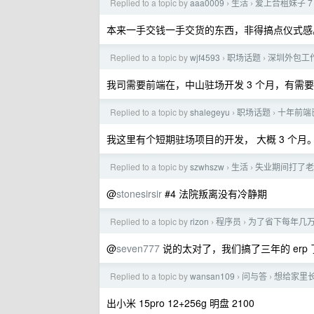
Replied to a topic by
aaa0009
生活
爱上合租妹子 7
›
›
本来一手交钱一手交货的东西，非得搞点仪式感
Replied to a topic by
wjf4593
职场话题
深圳外包工
›
›
我司需要前端在，中山驻场开发 3 个月，有需
Replied to a topic by
shalegeyu
职场话题
十年前端
›
›
我这里有个短期驻场项目的开发， 大概 3 个
Replied to a topic by
szwhszw
生活
失业期间打了老
›
›
@
stonesirsir
#4 法院叛离没有冷静期
Replied to a topic by
rizon
程序员
为了省下每年几万的
›
›
@
seven777
说的太对了，我们搞了三年的 erp 
Replied to a topic by
wansan109
问与答
想给家里长
›
›
出小米 15pro 12+256g 明盘 2100