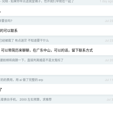
 - 完结 - 如果你早点送我金镯子，也许我们早就在一起了
1 day ag
。
作要去吗?
Jul 2
要的可以联系
已经被裁了 有点迷茫 不知道要干什么
Jul 2
月。可以带简历来聊聊，在广东中山，可以的话，留下联系方式
婆脸颊和肩膀一下，直接判离婚是不是太冤枉了
Jul 2
的费用，用 ai 做了完整的 erp
Jul 1
了
辈换台手机， 2000 左右预算，求推荐
Jul 