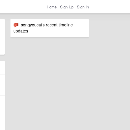
Home
Sign Up
Sign In
songyoucai's recent timeline
updates