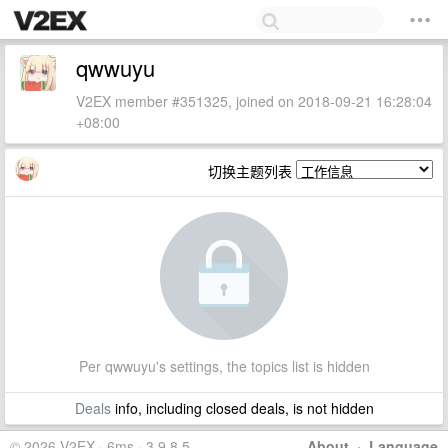
qwwuyu
V2EX member #351325, joined on 2018-09-21 16:28:04
+08:00
切换主题列表
Per qwwuyu's settings, the topics list is hidden
Deals
info, including closed deals, is not hidden
© 2026 V2EX · 6ms · 3.9.8.5
About
·
Language