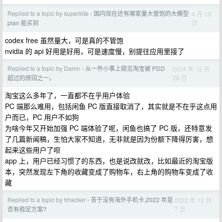
Replied to a topic by superkite
国内现在还有哪家量大管饱的大模型
4 月 13
›
日
plan 能买到
codex free 虽然量大，可是真的不管饱
nvidia 的 api 好用是好用，可是速度慢，别提往应用里接了
Replied to a topic by Damn
从一件小事上窥见淘宝被 PDD
2024 年 12 月
›
29 日
超过的原因之一。
淘宝这么多年了，一直都不在乎用户体验
PC 端那么难用，包括闲鱼 PC 版直接取消了，其实就是不在乎这点用
户而已，PC 用户不如狗
为啥今年又开始加强 PC 端体验了呢，闲鱼也搞了 PC 版，还特意发
了几篇新闻稿，生怕大家不知道，无非就是因为份额下降得厉害，想
起来这些用户了呗
app 上，用户已经习惯了的东西，也是说改就改，比如最近的淘宝版
本，突然发现左下角的收藏变成了购物车，右上角的购物车变成了收
藏
Replied to a topic by hhacker
苦于没有海外手机卡,2022 年是
2022 年 12 月
›
7 日
否有稳定方案?