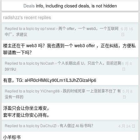
Deals
info, including closed deals, is not hidden
radishzz's recent replies
Replied to a topic by op1sreal
两个 offer，一个 web3，一个互联网
6 月 16
›
日
中厂，求建议
楼主还在干 web3 吗？我也遇到一个 web3 offer ，正在纠结，方便私
聊请教一下吗？
Replied to a topic by NoCash
个人长期出点 U，只出个人，目前还剩
6 月 4
›
日
3919U
有意，TG: aHR0cHM6Ly90Lm1lL3JhZGlzaHp6
Replied to a topic by YiCheng88
跌的时候死拿 一上涨就拿不住了 有
5 月 8
›
日
没有一样的
浮盈只会让你坐立难安，
套牢才能让你安心持有。
Replied to a topic by DaChuiZi
有人做过 AI 标书吗？
4 月 24 日
›
小羊标书