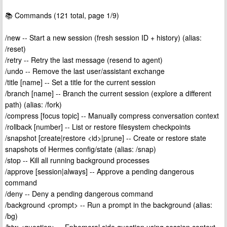
📚 Commands (121 total, page 1/9)
/new -- Start a new session (fresh session ID + history) (alias:
/reset)
/retry -- Retry the last message (resend to agent)
/undo -- Remove the last user/assistant exchange
/title [name] -- Set a title for the current session
/branch [name] -- Branch the current session (explore a different
path) (alias: /fork)
/compress [focus topic] -- Manually compress conversation context
/rollback [number] -- List or restore filesystem checkpoints
/snapshot [create|restore <id>|prune] -- Create or restore state
snapshots of Hermes config/state (alias: /snap)
/stop -- Kill all running background processes
/approve [session|always] -- Approve a pending dangerous
command
/deny -- Deny a pending dangerous command
/background <prompt> -- Run a prompt in the background (alias:
/bg)