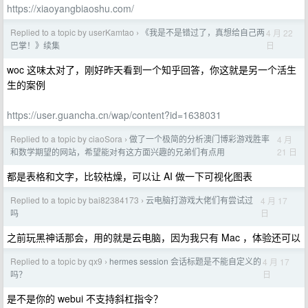
https://xiaoyangbiaoshu.com/
Replied to a topic by userKamtao
《我是不是错过了，真想给自己两
4 月 22
›
日
巴掌！》续集
woc 这味太对了，刚好昨天看到一个知乎回答，你这就是另一个活生
生的案例
https://user.guancha.cn/wap/content?id=1638031
Replied to a topic by ciaoSora
做了一个极简的分析澳门博彩游戏胜率
4 月
›
21 日
和数学期望的网站，希望能对有这方面兴趣的兄弟们有点用
都是表格和文字，比较枯燥，可以让 AI 做一下可视化图表
Replied to a topic by bai82384173
云电脑打游戏大佬们有尝试过
4 月 17
›
日
吗
之前玩黑神话那会，用的就是云电脑，因为我只有 Mac ，体验还可以
Replied to a topic by qx9
hermes session 会话标题是不能自定义的
4 月 17
›
日
吗？
是不是你的 webui 不支持斜杠指令？