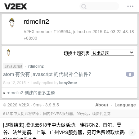
rdmclin2
V2EX member #108994, joined on 2015-04-03 22:48:18
+08:00
切换主题列表
JavaScript
•
rdmclin2
atom 有没有 javascript 的代码补全插件？
8
Sep 12, 2015 • Lastly replied by
beny2mor
rdmclin2 创建的更多主题
»
© 2026 V2EX · 9ms · 3.9.8.5
About
·
Language
618年中大促即将结束：国内外VPS服务器，99元起，续费代金券
[即将结束] 腾讯云618年中大促活动：硅谷CN2、首尔、曼
›
谷、法兰克福、上海、广州VPS服务器，另可免费领取续费/