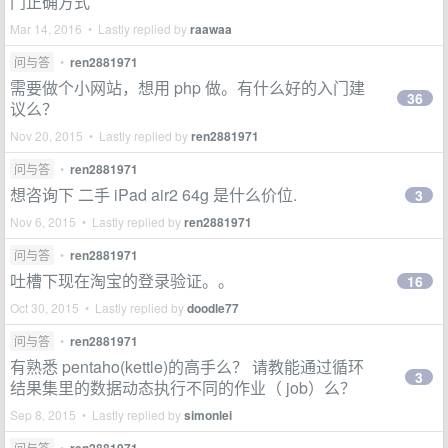
门正确方式
Mar 14, 2016 • Lastly replied by
raawaa
问与答
•
ren2881971
需要做个小网站，想用 php 做。有什么好的入门建
36
议么？
Nov 20, 2015 • Lastly replied by
ren2881971
问与答
•
ren2881971
想咨询下 二手 iPad air2 64g 是什么价位.
3
Nov 6, 2015 • Lastly replied by
ren2881971
问与答
•
ren2881971
吐槽下现在淘宝的登录验证。。
16
Oct 30, 2015 • Lastly replied by
doodle77
问与答
•
ren2881971
有熟悉 pentaho(kettle)的高手么？ 请教能通过循环
3
结果集里的数据动态执行不同的作业（ job）么？
Sep 8, 2015 • Lastly replied by
simonlei
问与答
•