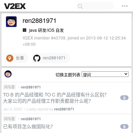
ren2881971
🏢
java 研发/iOS 自发
V2EX member #43709, joined on 2013-08-12 12:25:34
+08:00
长春
ren2881971
切换主题列表
问与答
•
ren2881971
TO B 的产品经理和 TO C 的产品经理有什么区别？
9
大家公司的产品经理工作职责都是什么呢？
Jan 9, 2023 • Lastly replied by
ren2881971
问与答
•
ren2881971
已有项目怎么做国际化？
9