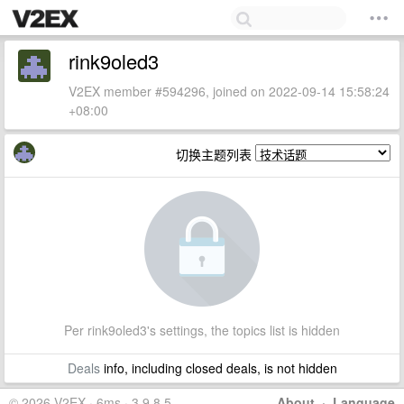
rink9oled3
V2EX member #594296, joined on 2022-09-14 15:58:24
+08:00
切换主题列表
Per rink9oled3's settings, the topics list is hidden
Deals
info, including closed deals, is not hidden
© 2026 V2EX · 6ms · 3.9.8.5
About
·
Language