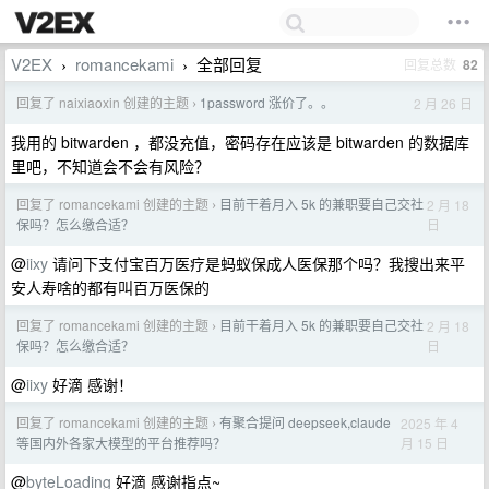
V2EX
romancekami
全部回复
回复总数
82
›
›
回复了 naixiaoxin 创建的主题
1password 涨价了。。
2 月 26 日
›
我用的 bitwarden ，都没充值，密码存在应该是 bitwarden 的数据库
里吧，不知道会不会有风险？
回复了 romancekami 创建的主题
目前干着月入 5k 的兼职要自己交社
2 月 18
›
日
保吗？怎么缴合适？
@
iixy
请问下支付宝百万医疗是蚂蚁保成人医保那个吗？我搜出来平
安人寿啥的都有叫百万医保的
回复了 romancekami 创建的主题
目前干着月入 5k 的兼职要自己交社
2 月 18
›
日
保吗？怎么缴合适？
@
iixy
好滴 感谢！
回复了 romancekami 创建的主题
有聚合提问 deepseek,claude
2025 年 4
›
月 15 日
等国内外各家大模型的平台推荐吗？
@
byteLoading
好滴 感谢指点~