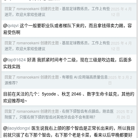
回复了 romancekami 创建的主题
基层足球教练员，工作上有些
2025 年 4 月
›
12 日
迷茫，欢迎大家给些建议
@
qviqvi
这个一般要职业队或者梯队下来的，而且拿钱得卖力踢，容
易受伤啊
回复了 romancekami 创建的主题
基层足球教练员，工作上有些
2025 年 4 月
›
12 日
迷茫，欢迎大家给些建议
@
tap91624
好滴 我抓紧时间考个二级，现在三级是吹边裁，后面多
实践实践
回复了 romancekami 创建的主题
有哪些 AI 应用端高质量信息
2025 年 3 月 2
›
日
源推荐？
目前在关注的几个：5ycode 、秋芝 2046 、数字生命卡兹克，其他的
欢迎推荐哈~
回复了 romancekami 创建的主题
右侧下颌智齿有点龋齿，刚去医
2025 年 2
›
月 26 日
院拔了，只拔右侧下颌的智齿对其他牙齿会不会有影响？
@
jiaoyidongxi
医生说我右上颌的那个智齿是正常长出来的，所以我目
前就只拔了右下那个智齿，右下那个老是卡菜，看来以后早晚都要好