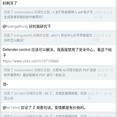
好刷牙了
回复了 romancekami 创建的主题
V 友们有能够倒入 pdf 电子书
2025 年 2 月
›
17 日
生成思维导图的软件推荐吗？
@
huangqihong
好的我研究下
回复了 orangutan92 创建的主题
win11 安全中心打开界面是空
2025 年 2 月
›
3 日
白的怎么解决？
Defender-control 应该可以解决，我直接禁用了安全中心，看这个帖
子
https://www.v2ex.com/t/1071056#;
回复了 romancekami 创建的主题
大家有 AI 问答功能的 PDF 阅读
2024 年 12
›
月 9 日
软件推荐吗？最好能够对 PDF 进行一些标注
顶~
回复了 for1shot 创建的主题
30 了，女朋友催我结婚，应该
2024 年 11 月 14
›
日
怎么办
@
for1shot
应证了 Z 哥那句话，爱情都是有价格的。
回复了 for1shot 创建的主题
30 了，女朋友催我结婚，应该
2024 年 11 月 14
›