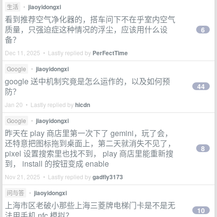
生活
•
jiaoyidongxi
看到推荐空气净化器的，搭车问下不在乎室内空气
质量，只强迫症这种情况的浮尘，应该用什么设
6
备？
Dec 11, 2025 • Lastly replied by
PerFectTime
Google
•
jiaoyidongxi
google 送中机制究竟是怎么运作的，以及如何预
44
防？
Jan 20 • Lastly replied by
hicdn
Google
•
jiaoyidongxi
昨天在 play 商店里第一次下了 gemini，玩了会，
还特意把图标拖到桌面上，第二天就消失不见了，
8
pixel 设置搜索里也找不到， play 商店里能重新搜
到， install 的按钮变成 enable
Nov 21, 2025 • Lastly replied by
gadfly3173
问与答
•
jiaoyidongxi
上海市区老破小那些上海三菱牌电梯门卡是不是无
10
法用手机 nfc 模拟？