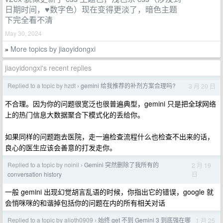
日期时间，♥️数字色）现在变得更淡了，暗色主题
下完全看不清
May 30, 2024
More topics by jiaoyidongxi
»
jiaoyidongxi's recent replies
Replied to a topic by hzdt
gemini 给我推荐的补剂方案合理吗?
3 月 20 日
›
不合理。因为你的问题很宽泛也很普遍典型，gemini 只是把全球网络
上的热门信息大数据聚合下模式化的丢给你。
如果同样的问题跑去医院，走一遍检查流程什么也检查不出来的话，
良心的医生应该会善意的打发走你。
Replied to a topic by noinil
Gemini 突然删除了我所有的
2 月 19
›
日
conversation history
一般 gemini 出现幻觉胡言乱语的时候，你指出它的错误，google 就
会悄咪咪的和谐掉包括你的问题在内的所有相关对话
Replied to a topic by alioth0909
始终 get 不到 Gemini 3 到底强在哪
1 月 25
›