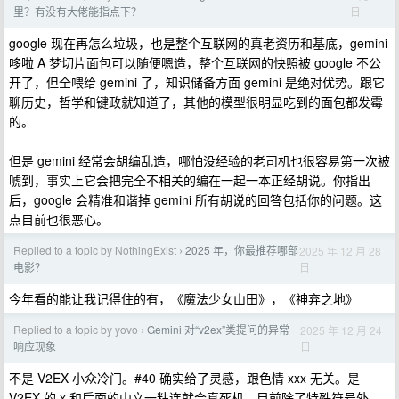
日
里？有没有大佬能指点下？
google 现在再怎么垃圾，也是整个互联网的真老资历和基底，gemini
哆啦 A 梦切片面包可以随便嗯造，整个互联网的快照被 google 不公
开了，但全喂给 gemini 了，知识储备方面 gemini 是绝对优势。跟它
聊历史，哲学和键政就知道了，其他的模型很明显吃到的面包都发霉
的。
但是 gemini 经常会胡编乱造，哪怕没经验的老司机也很容易第一次被
唬到，事实上它会把完全不相关的编在一起一本正经胡说。你指出
后，google 会精准和谐掉 gemini 所有胡说的回答包括你的问题。这
点目前也很恶心。
Replied to a topic by NothingExist
2025 年，你最推荐哪部
2025 年 12 月 28
›
日
电影？
今年看的能让我记得住的有，《魔法少女山田》，《神弃之地》
Replied to a topic by yovo
Gemini 对“v2ex”类提问的异常
2025 年 12 月 24
›
日
响应现象
不是 V2EX 小众冷门。#40 确实给了灵感，跟色情 xxx 无关。是
V2EX 的 x 和后面的中文一粘连就会真死机，目前除了特殊符号外，