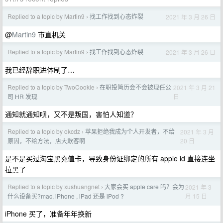
Replied to a topic by Martin9
找工作找到心态炸裂
2021 年 3 月 26 日
›
@
Martin9
市直机关
Replied to a topic by Martin9
找工作找到心态炸裂
2021 年 3 月 26 日
›
我已经辞职进体制了…
Replied to a topic by TwoCookie
在职投简历会不会被现任公
2021 年 3 月 21
›
日
司 HR 发现
通知就通知呗，又不是叛国，害怕人知道？
Replied to a topic by okcdz
苹果拒绝我成为个人开发者，不给
2021 年 3 月
›
20 日
原因，不给方法，店大欺客啊
是不是买过淘宝黑充值卡，导致身份证绑定的所有 apple id 直接连坐
拉黑了
Replied to a topic by xushuangnet
大家会买 apple care 吗？会为
2021 年 3
›
月 15 日
什么设备买?mac, iPhone , iPad 还是 iPod ?
iPhone 买了，准备年年换新