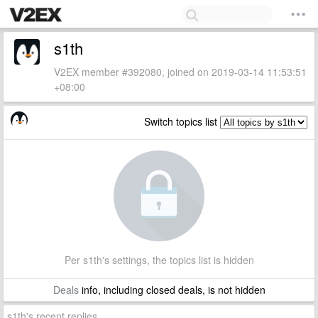
s1th
V2EX member #392080, joined on 2019-03-14 11:53:51
+08:00
Switch topics list
Per s1th's settings, the topics list is hidden
Deals
info, including closed deals, is not hidden
s1th's recent replies