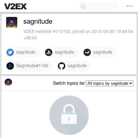
sagnitude
V2EX member #112102, joined on 2015-04-20 19:49:54
+08:00
sagnitude
sagnitude
sagnitude
Sagnitude#1162
sagnitude
Switch topics list