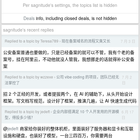
Per sagnitude's settings, the topics list is hidden
Deals
info, including closed deals, is not hidden
sagnitude's recent replies
Replied to a topic by Teresa789
现在备案域名的流程又臭又长
7 月 3 日
›
公安备案普通也要做的，只是已经备案的就可以不管，我有个老的备
案号，挂在阿里云，不动他就没人管我，我想挪走的话就得补公安备
案
Replied to a topic by wzzexe
公司 vibe coding 的项目，团队已经无
7 月 2
›
日
法掌控了
招 2 个正经的开发，或者提拔两个，在 AI 的辅助下，从头开始设计
框架。写文档写规范，设计好了框架，推演几遍，让 AI 快速生成代码
Replied to a topic by jedeft
企业内部搭满足 10 个人开发用的开源模
6 月 17
›
日
型，得投多少钱？
@
jedeft
商家给你装好的整体机柜，里面装好了服务器和显卡和互联
设施和硬盘，也装好了模型，一台三四百万，你需要两台