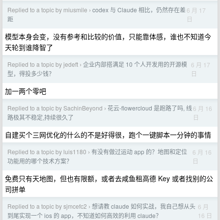
Replied to a topic by miusmile
codex 与 Claude 相比，仍然存在差
6 月 17
›
日
距
模型本身会变，没有参考和比较的价值，只能靠体感，谁也不知道今
天轮到谁降智了
Replied to a topic by jedeft
企业内部搭满足 10 个人开发用的开源模
6 月 17
›
日
型，得投多少钱？
加一两个零吧
Replied to a topic by SachinBeyond
花云-flowercloud 是跑路了吗, 线
6 月 16
›
日
路极其不稳定,持续很久了
自建买个三网优化的什么的不是好得很，跑个一键脚本一分钟的事情
Replied to a topic by luis1180
有没有做过运动 app 的？地图和定位
6 月 16
›
日
功能用的哪个技术方案？
免费只有天地图，但也有限额，或者去咸鱼租高德 Key 或者找别的公
司拼单
Replied to a topic by sjmcefc2
想请教 claude 如何实战，我自己想从头
6 月
›
16 日
到尾实现一个 ios 的 app，不知道如何高效的利用 claude？