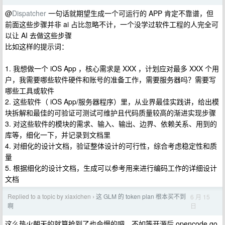
@
Dispatcher
一句话就期望生成一个可运行的 APP 肯定不靠谱，但
前面这些步骤并非 ai 占比忽略不计，一个没学过软件工程的人完全可
以让 AI 去做这些步骤
比如这样的提示词：
1. 我想做一个 iOS App ，核心需求是 XXX ，计划应对最多 XXX 个用
户，我需要哪些软件硬件和账号的准备工作，需要服务器吗？需要写
哪些工具或软件
2. 这些软件（ iOS App/服务器程序）里，从业界最佳实践讲，给出模
块拆解和最佳的可验证可测试可维护且代码质量较高的渐进实现步骤
3. 对这些软件的模块的需求、输入、输出、边界、依赖关系、用到的
库等，细化一下，并记录到文档里
4. 对细化的设计文档，验证整体设计的可行性，综合考虑稳定性和质
量
5. 根据细化的设计文档，生成可以参考用来进行编码工作的详细设计
文档
Replied to a topic by xiaxichen
这 GLM 的 token plan 根本买不到
6 月 15
›
日
啊
这么热火朝天的就算抢到了也会慢的吧，不如等开源后 opencode go