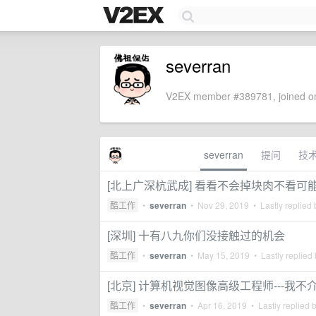
severran
V2EX member #389781, joined on
severran
提问
技
[北上广深杭武成] 看看不会掉块肉不看可
酷工作
•
severran
•
Nov 29, 2019
• Lastly replied
[深圳] 十有八九你们没接触过的机会
酷工作
•
severran
•
May 15, 2019
• Lastly replied
[北京] 计算机视觉图像高级工程师---我不
酷工作
•
severran
•
Apr 16, 2019
• Lastly replied 