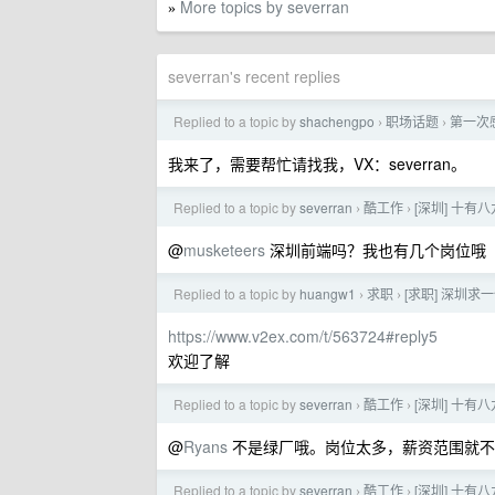
More topics by severran
»
severran's recent replies
Replied to a topic by
shachengpo
职场话题
第一次
›
›
我来了，需要帮忙请找我，VX：severran。
Replied to a topic by
severran
酷工作
[深圳] 十
›
›
@
musketeers
深圳前端吗？我也有几个岗位哦
Replied to a topic by
huangw1
求职
[求职] 深圳
›
›
https://www.v2ex.com/t/563724#reply5
欢迎了解
Replied to a topic by
severran
酷工作
[深圳] 十
›
›
@
Ryans
不是绿厂哦。岗位太多，薪资范围就不
Replied to a topic by
severran
酷工作
[深圳] 十
›
›