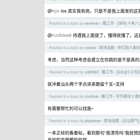
@
kiyo
ios 其实我有岗，只是不是我上面发的
Replied to a topic by
severran
酷工作
[深圳] 十
›
›
@
mzdblsw8
待遇我上面提了，懂得就懂了。这
Replied to a topic by
coolair
职场话题
你们招人真的
›
›
考虑，当然这种考虑会建立在你跳的是不是真的
Replied to a topic by
uqf0663
酷工作
[汕头][小公司
›
›
就冲着汕头两个字点进来跟留个言~支持
Replied to a topic by
rootzeal
酷工作
字节跳动 3 
›
›
有需要帮忙的可以找我~
Replied to a topic by
phpdever
职场话题
[沾沾喜气]
›
›
一本正经的看着帖，看到那句“我漂亮吗”我就预
品如的衣服都给你穿