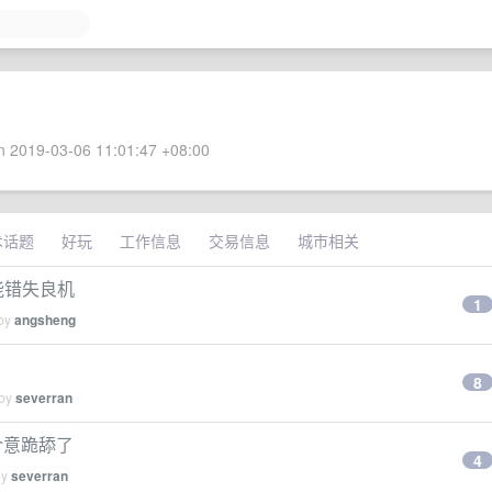
 2019-03-06 11:01:47 +08:00
术话题
好玩
工作信息
交易信息
城市相关
能错失良机
1
 by
angsheng
8
 by
severran
介意跪舔了
4
by
severran