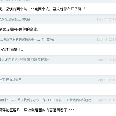
这家。深圳有两个坑，北京两个坑。要求就是有厂子背书
有八九你们没接触过的机会
May 14, 201
是家互联网+硬件的企业。
会考虑求职者的跳槽频率和工作份数吗？
May 13, 201
厉害的前提上。
]潮汕地区的 PHPER 跟 前端 看过来~
Apr 28, 201
面挂了 还有机会不
Apr 18, 201
 历时 15 天，终于找到了心仪工作 ( PHP 开发 )，顺带谈谈面试经历
Apr 17, 201
感评论区要炸，原谅我后面的内容没再看了 hhh