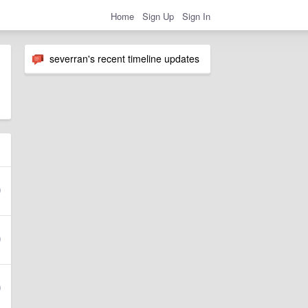
Home
Sign Up
Sign In
severran's recent timeline updates