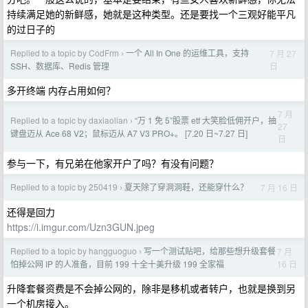
持续满足她的新鲜感，她就是这种类型。还是要找一个三观好能平凡
的过日子的
Replied to a topic by CodFrm
一个 All In One 的运维工具，支持
7 月 27
›
日
SSH、数据库、Redis 管理
多开终端 内存占用如何？
7 月
Replied to a topic by daxiaolian
“万 1 免 5”股票 etf 大笑脸低佣开户，抽
›
27
键盘迈从 Ace 68 V2；鼠标迈从 A7 V3 PRO+。 [7.20 日~7.27 日]
日
参与一下，有兄弟在他家开户了吗？有没有问题？
Replied to a topic by 250419
夏天除了穿洞洞鞋，还能穿什么？
7 月 16 日
›
还得是回力
https://i.imgur.com/Uzn3GUN.jpeg
Replied to a topic by hangguoguo
写一个测试贴吧，给那些想升级套餐
7 月
›
16 日
怕掉公网 IP 的人准备，目前 199 十全十美升级 199 全家福
升降套餐资费是不会掉公网的，除非是移机或者转户，也就是换到另
一个机房接入。