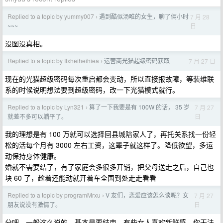
Replied to a topic by yummy007
遇到酷似汤唯的女生，聊了俩小时
7 月 28
›
日
~~~
没图没真相。
Replied to a topic by IIxheiheihiea
运营商光猫超级密码获取
7 月 27 日
›
现在的光猫超级密码每次重启都会变动，所以直接报故障，等装维联
系的时候说明想法要到超级密码，改一下光猫模式就行。
Replied to a topic by Lyn321
算了一下我要是有 100W 的话， 35 岁
7 月 27
›
日
就差不多可以躺平了。
我的理想是有 100 万就可以选择回县城陪家人了，再托关系找一份轻
松的活每个月有 3000 左右工资，这辈子就这样了。降低欲望，多运
动保持身体健康。
婚就不需要结了，有了家庭会多很多开销，把父母送走之后，自己也
块 60 了，趁着还能动就开着车全国到处走走看看
Replied to a topic by programMrxu
V 友们，恋爱应该怎么谈呢？女
7 月 27
›
日
朋友说没有激情了。
分吧。一般这么说的，基本是要结束，有些女人喜欢新鲜感，你无法