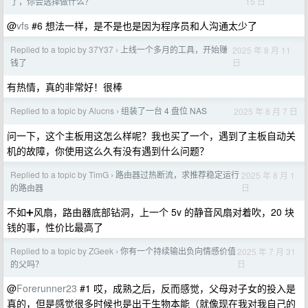
15 日
了，你会选择做什么？
@
vfs
#6 想法一样，是不是也是因为程序员和人沟通太少了
Replied to a topic by 37Y37
上线一个多月的工具，开始赚
2025 年 8 月 11
›
日
钱了
有热情，真的非常好！很棒
Replied to a topic by Alucns
组装了一台 4 盘位 NAS
2025 年 8 月 7 日
›
问一下，这个主板用这怎么样呢？我也买了一个，遇到了主板自动关
机的故障，你使用这么久有没有遇到什么问题？
Replied to a topic by TimG
路由器过热断流，求推荐稳定运行
2025 年 8 月 1
›
日
的路由器
不如➕风扇，路由器底部钻洞，上一个 5v 的静音风扇对着吹，20 块
钱的事，性价比最高了
Replied to a topic by ZGeek
你有一个持续输出负向情感价值
2025 年 7 月 31
›
日
的父吗？
@
Forerunner23
#1 哎，成熟之后，反而感觉，父母对子女的投入是
真的，但是感觉很多时候也是出于生物本能（就像现在我对我自己的