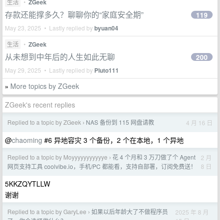
生活
•
ZGeek
存款还能撑多久？聊聊你的“家庭安全期”
119
May 23, 2025 • Lastly replied by
byuan04
生活
•
ZGeek
从未想到中年后的人生如此无聊
200
May 29, 2025 • Lastly replied by
Pluto111
More topics by ZGeek
»
ZGeek's recent replies
Replied to a topic by ZGeek
NAS 备份到 115 网盘请教
4 月 16 日
›
@
chaoming
#6 异地容灾 3 个备份，2 个在本地，1 个异地
Replied to a topic by Moyyyyyyyyyyye
花 4 个月和 3 万刀做了个 Agent
2 月
›
8 日
网页支持工具 coolvibe.io，手机/PC 都能看，支持自部署，订阅免费送！
5KKZQYTLLW
谢谢
Replied to a topic by GaryLee
如果以后年龄大了不做程序员
2025 年 8 月
›