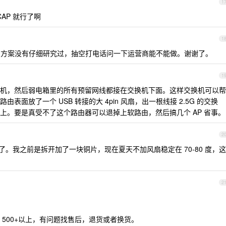
1
CAP 就行了啊
1
AP 的方案没有仔细研究过，抽空打电话问一下运营商能不能做。谢谢了。
1
机，然后弱电箱里的所有预留网线都接在交换机下面。这样交换机可以帮
面放了一个 USB 转接的大 4pin 风扇，出一根线接 2.5G 的交换
上。要是真受不了这个路由器可以退掉上软路由，然后搞几个 AP 省事。
2
。我之前是拆开加了一块铜片，现在夏天不加风扇稳定在 70-80 度，这
2
500+以上，有问题找售后，退货或者换货。