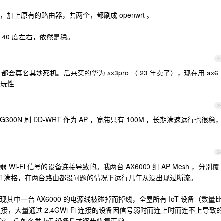
上原有的路由器，共两个，都刷成 openwrt 。
40 度左右，依然是稳。
2
1 ，都会莫名其妙死机。后来买的华为 ax3pro （ 23 年卖了），现在用 ax6
可玩性
2
-G300N 刷 DD-WRT 作为 AP ，宽带只有 100M ，长期满速运行也很稳
2
-Fi 信号的设备连接导致的。我两台 AX6000 组 AP Mesh ，分别覆
-Fi 满格，在两台路由都没问题的情况下运行几年从没出现过断流。
中一台 AX6000 的电源线被碰掉而掉线，全屋所有 IoT 设备（数量
连接，大量通过 2.4GWi-Fi 连接的设备因信号弱时而连上时而连不上导致
一侧的各类 IoT 设备后才逐步恢复正常。