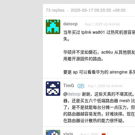
73 replies
•
2025-09-17 09:25:55 +08:00
datocp
Aug 1, 2025 via Android
当年买过 tplink wa801 过热死机
失。
华硕并不坚如磐石，ac86u 从其他朋友
用着开源固件的路由。
要是 ap 可以看看华为的 aireng
TimG
Aug 1, 2025 via Android
OP
@
datocp
谢谢，这些天真的不堪其扰。
器，还是买五六个低端路由器 mesh
了，是不是就能每台分摊一点压力，但拨
的路由器越容易发热，好难抉择。现在的
在路由器设计散热的能力很怀疑。
yjxjn
1
Aug 1, 2025