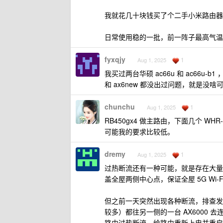
我就花几十块钱买了个二手小米路由器，加
日常使用稳的一批，前一阵子最高气温 
fyxqjy
1
Aug 1, 2025
我买过两台华硕 ac66u 和 ac66u-b
和 ax6new 都没出过问题，就是没啥
chunchu
1
Aug 1, 2025
RB450gx4 做主路由，下面几个 WHR
可能我的要求比较低。
dremy
1
Aug 1, 2025
过热断流还有一种可能，就是存在大量弱 Wi
盖全屋两侧中心点，保证全屋 5G Wi
但之前一天突然出现各种断流，排查发现其
较多）都往另一侧的一台 AX6000 去
路由过热断流。给路由重新上电并重启这