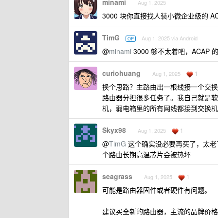
minami
Aug 1, 2025
3000 块你直接找人装小微企业级的 A
TimG
Aug 1, 2025 via Android
OP
@
minami
3000 够不太着吧，AC
curiohuang
1
Aug 1, 2025
换个思路？主路由出一根线接一个交换
路由器分担很多任务了。我自己就是软路由表
机，弱电箱里的所有网线都接到交换机
Skyx98
1
Aug 1, 2025
@
TimG
这个确实没必要再买了，太老了
个路由长期高温芯片会被热坏
seagrass
1
Aug 1, 2025
可能是路由器固件或者硬件有问题。
建议买全新的路由器，主流的品牌价格 