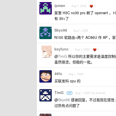
ipman
1
Aug 1, 2025
家里 H3C nx30 pro 刷了 open
有 30+了
Skyx98
Aug 1, 2025
N100 软路由+两个 AC86U 作 A
keyfunc
1
Aug 1, 2025
@
TimG
所以你的主要需求是温度控制的好
虽然很烫，但稳的一批。
46fo
Aug 1, 2025
买联发科 cpu 的
TimG
Aug 1, 2025 via Android
OP
@
Skyx98
感谢回复，不过我现在感觉 A
过热有点问题了