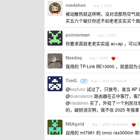
ntedshen
Aug 1, 2025
被动散热就这样啊，没对流那热空气就
买五六个破烂你还不如老老实实买个扇
pointerman
Aug 1, 2025
你要求高就老老实实组 ac+ap ，
Nasdaq
1
Aug 1, 2025
我用的 TP-Link BE13000 ，就
TimG
Aug 1, 2025 via Android
OP
@
keyfunc
试过了，只拨号，谁当 AP 谁热
@
duanxianze
路由器在正中客厅，客
@
ntedshen
买了，外挂了一个利民往里
的，破财消灾啊，我不信 2025 年我
NSAgold
2
Aug 1, 2025 via Android
自用的 mt7981 的 cmcc rax300