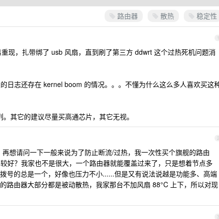
路由器
散热
稳定性
很容易重现，扎带绑了 usb 风扇，直到刷了第三方 ddwrt 这个过热死机问题消
的日志还存在 kernel boom 的情况。。。不懂为什么这么多人喜欢买这
ine 系列。其它的建议尽量买高通芯片，其它无视。
再想请问一下一般来说为了防止断流/过热，我一次性买个旗舰的路由
 比较好？我家也不是很大，一个路由器就能覆盖过来了，只是想着节点多
号的总是一个，好像也压力不小......但是又有说法说越是功能多、高端
路由器大部分都是被动散热，我家那台不加风扇 88°C 上下，所以对现