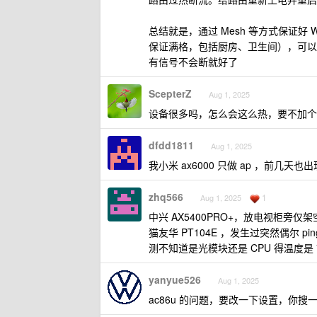
总结就是，通过 Mesh 等方式保证好 
保证满格，包括厨房、卫生间），可以极
有信号不会断就好了
ScepterZ
Aug 1, 2025
设备很多吗，怎么会这么热，要不加个
dfdd1811
Aug 1, 2025
我小米 ax6000 只做 ap ，前几天也
zhq566
1
Aug 1, 2025
中兴 AX5400PRO+，放电视柜旁
猫友华 PT104E ，发生过突然偶尔 p
测不知道是光模块还是 CPU 得温度是
yanyue526
Aug 1, 2025
ac86u 的问题，要改一下设置，你搜