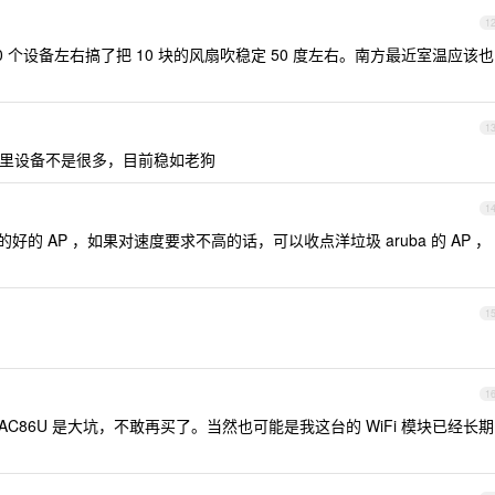
1
wrt ，10 个设备左右搞了把 10 块的风扇吹稳定 50 度左右。南方最近室温应该也
1
P ，家里设备不是很多，目前稳如老狗
1
的 AP ，如果对速度要求不高的话，可以收点洋垃圾 aruba 的 AP ，
1
1
C86U 是大坑，不敢再买了。当然也可能是我这台的 WiFi 模块已经长期