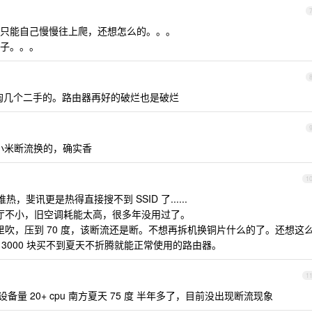
只能自己慢慢往上爬，还想怎么的。。。
子。。。
可以淘几个二手的。路由器再好的破烂也是破烂
是因为小米断流换的，确实香
1
，斐讯更是热得直接搜不到 SSID 了......
厅不小，旧空调耗能太高，很多年没用过了。
吹，压到 70 度，该断流还是断。不想再拆机换铜片什么的了。还想这
拿 3000 块买不到夏天不折腾就能正常使用的路由器。
1
0m 带设备量 20+ cpu 南方夏天 75 度 半年多了，目前没出现断流现象