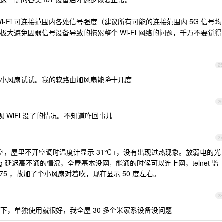
Wi-Fi 可连接范围内各处信号强度（建议所有可能的连接范围内 5G 信号均
大避免因弱信号设备导致的拖累整个 Wi-Fi 网络的问题，千万不要觉得
2
小风扇试试。我的软路由加风扇能降十几度
2
出现 WiFi 没了的情况。不知道咋回事儿
2
仅架空，屋里不开空调时温度计显示 31℃+，没有出现过热现象。放弱电的光
ing 延迟高不通的情况，全屋基本没网，能通的时候可以连上网，telnet 监
 75 ，故加了个小风扇对着吹，现在显示 50 度左右。
2
一下，单独使用就很好，我全屋 30 多个米家系设备没问题