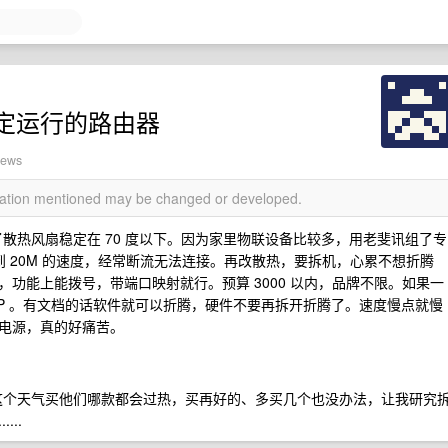
定运行的路由器
iews
rmation mentioned may be changed or developed.
 安装了散热风扇稳定在 70 度以下。因为家里物联设备比较多，用老斐讯组了专
达到 20M 的速度，经常断流无法连接。再改散热，要拆机，心累不想折腾
功能上能拨号，带端口映射就行。预算 3000 以内，品牌不限。如果一
AP 。有文档的话软件就可以折腾，硬件不要再拆开折腾了。速度慢点就慢
电源，真的好痛苦。
说这个天气买他们哪款都会过热，买再好的、多买几个也没办法，让我研究
..