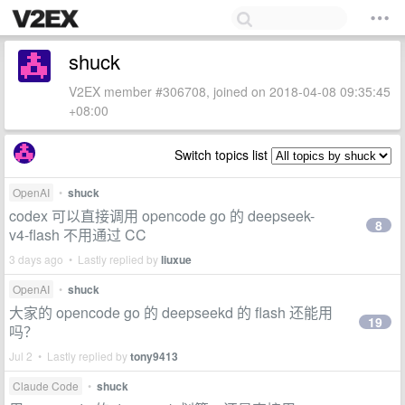
shuck
V2EX member #306708, joined on 2018-04-08 09:35:45
+08:00
Switch topics list
OpenAI
•
shuck
codex 可以直接调用 opencode go 的 deepseek-
8
v4-flash 不用通过 CC
3 days ago • Lastly replied by
liuxue
OpenAI
•
shuck
大家的 opencode go 的 deepseekd 的 flash 还能用
19
吗？
Jul 2 • Lastly replied by
tony9413
Claude Code
•
shuck