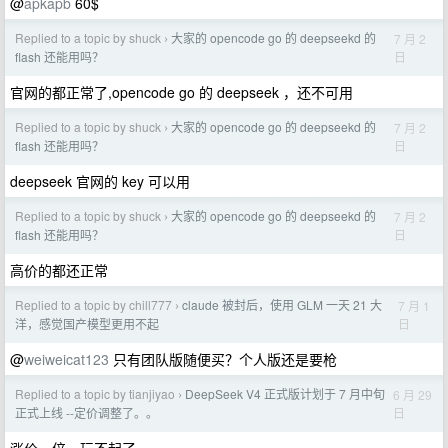
@
apkapb
60$
Replied to a topic by shuck
大家的 opencode go 的 deepseekd 的
7 月 2
›
日
flash 还能用吗？
官网的都正常了,opencode go 的 deepseek ，还不可用
Replied to a topic by shuck
大家的 opencode go 的 deepseekd 的
7 月 2
›
日
flash 还能用吗？
deepseek 官网的 key 可以用
Replied to a topic by shuck
大家的 opencode go 的 deepseekd 的
7 月 2
›
日
flash 还能用吗？
高价的都还正常
Replied to a topic by chill777
claude 被封后，使用 GLM 一天 21 大
7 月 1
›
日
洋，感觉国产模型更用不起
@
weiweicat123
只有团队版随便买？个人版还是要枪
Replied to a topic by tianjiyao
DeepSeek V4 正式版计划于 7 月中旬
6 月 29
›
日
正式上线 --定价调整了。。