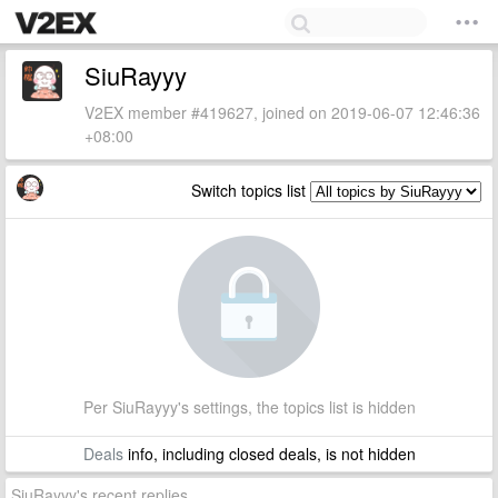
SiuRayyy
V2EX member #419627, joined on 2019-06-07 12:46:36
+08:00
Switch topics list
Per SiuRayyy's settings, the topics list is hidden
Deals
info, including closed deals, is not hidden
SiuRayyy's recent replies