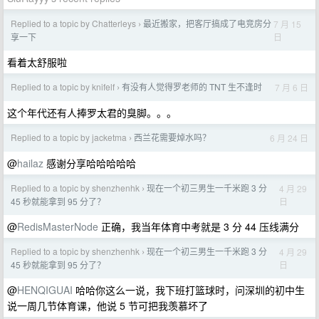
Replied to a topic by Chatterleys
最近搬家，把客厅搞成了电竞房分
7 月 15
›
日
享一下
看着太舒服啦
Replied to a topic by knifelf
有没有人觉得罗老师的 TNT 生不逢时
7 月 6 日
›
这个年代还有人捧罗太君的臭脚。。。
Replied to a topic by jacketma
西兰花需要焯水吗？
6 月 24 日
›
@
hailaz
感谢分享哈哈哈哈哈
Replied to a topic by shenzhenhk
现在一个初三男生一千米跑 3 分
4 月 29
›
日
45 秒就能拿到 95 分了？
@
RedisMasterNode
正确，我当年体育中考就是 3 分 44 压线满分
Replied to a topic by shenzhenhk
现在一个初三男生一千米跑 3 分
4 月 29
›
日
45 秒就能拿到 95 分了？
@
HENQIGUAI
哈哈你这么一说，我下班打篮球时，问深圳的初中生
说一周几节体育课，他说 5 节可把我羡慕坏了