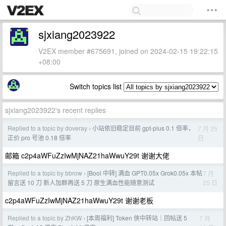
sjxiang2023922
V2EX member #675691, joined on 2024-02-15 19:22:15
+08:00
Switch topics list
sjxiang2023922's recent replies
Replied to a topic by doveray
小站依旧稳定目前 gpt-plus 0.1 倍率，
7 月 25
›
日
正价 pro 号池 0.18 倍率
邮箱 c2p4aWFuZzIwMjNAZ21haWwuY29t 谢谢大佬
Replied to a topic by bbrow
[Bool 中转] 满血 GPT0.05x Grok0.05x 本帖
7 月
›
25 日
留言送 10 刀 新人加群再送 5 刀 原生满血性能随意测试
c2p4aWFuZzIwMjNAZ21haWwuY29t 谢谢老板
Replied to a topic by ZhKW
[本周福利] Token 侠中转站｜回帖送 5
7 月
›