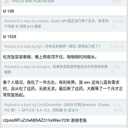
20 日
刀， Pro0.25 倍率 Plus0.06 倍率
id 198
Replied to a topic by cxzweb
Euzhi API 稳定运行两个多月，新老用
7 月 20
›
日
户回复 ID 领取 $15 额度
id 1528
Replied to a topic by tty0
你有没有那样一瞬间, 觉得自己老了?
7 月 9 日
›
吃完饭容易晕碳，晚上熬夜顶不住，啪啪啪时间缩水。
Replied to a topic by Bologna
如果有家族遗传脱发应尽早使用非那
7 月 9
›
日
雄胺
看个人情况，我吃了一年左右，有利有弊。我 sex 这块儿蛮有需求
的，自从吃了这药，无欲无求。最后断了这药，大概等了一个月才正
常恢复勃起。
Replied to a topic by CtrlAltDeleteMe
[0629 内测] Brivionix（Codex
6 月
›
30 日
Pro 池）— GPT-5.5 / 5.4 / 5.3，回帖留 ID 送 $10
c2p4aWFuZzIwMjNAZ21haWwuY29t 谢谢老板