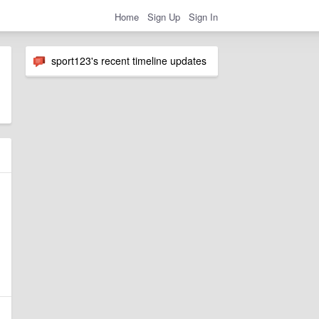
Home
Sign Up
Sign In
sport123's recent timeline updates