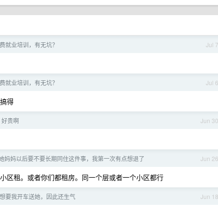
费就业培训，有无坑？
Jul 
费就业培训，有无坑？
Jul 
搞得
k 好贵啊
Jun 3
她妈妈以后要不要长期同住这件事，我第一次有点想退了
Jun 2
个小区租。或者你们都租房。同一个层或者一个小区都行
想要我开车送她，因此还生气
Jun 1