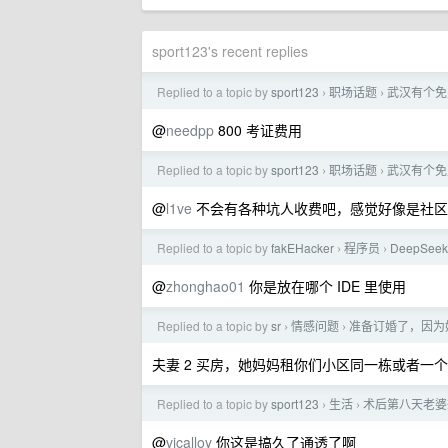
sport123's recent replies
Replied to a topic by
sport123
职场话题
武汉有个免
›
›
@
needpp
800 考证费用
Replied to a topic by
sport123
职场话题
武汉有个免
›
›
@
l1ve
不会有各种坑人收费吧，感觉好像是社区
Replied to a topic by
fakEHacker
程序员
DeepSee
›
›
@
zhonghao01
你是放在哪个 IDE 里使用
Replied to a topic by
sr
情感问题
准备订婚了，因为
›
›
夫妻 2 买房，她妈妈租你们小区同一栋或者一
Replied to a topic by
sport123
生活
术后第八天老婆
›
›
@
vicalloy
你这是搞久了通透了啊