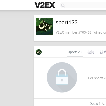
sport123
V2EX member #703436, joined on
sport123
提问
技
Per sport123
Deals
info,