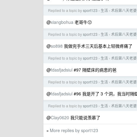
Replied to a topic by
sport123
生活
术后第八天老婆
›
›
@
xiangbohua
老哥牛😗
Replied to a topic by
sport123
生活
术后第八天老婆
›
›
@
so898
我做完手术三天后基本上轻微疼痛了
Replied to a topic by
sport123
生活
术后第八天老婆
›
›
@
fdasfjadsiul
#97 隔壁床的病患的爸
Replied to a topic by
sport123
生活
术后第八天老婆
›
›
@
fdasfjadsiul
#96 我是开了 3 个洞，我当时
Replied to a topic by
sport123
生活
术后第八天老婆
›
›
@
Clay0620
我只能说羡慕了
More replies by sport123
»