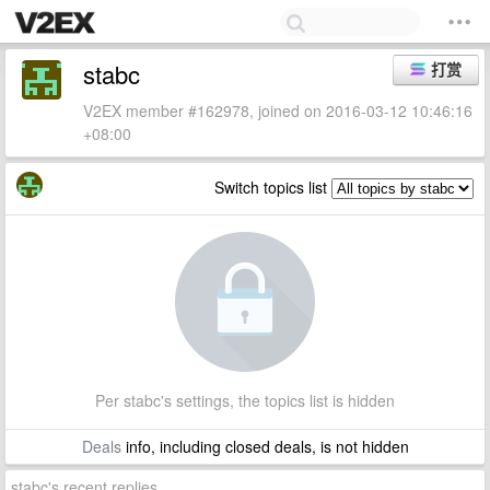
stabc
打赏
V2EX member #162978, joined on 2016-03-12 10:46:16
+08:00
Switch topics list
Per stabc's settings, the topics list is hidden
Deals
info, including closed deals, is not hidden
stabc's recent replies