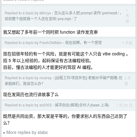
1
Replied to a topic by dkhcyx
怎么这么多人把 prompt 读作/ prəˈmoʊt / ，
›
天
目前整个组就我一个人还在坚持/ prɑːmpt / 了
前
我又想起了多年前一个同时把 function 读作发克审
Replied to a topic by FreshOldMan
现在招聘，有一个感觉
1 天前
›
现在招很年轻的有一个风险，就是有可能这个人只会 vibe coding 。
招 5 年以上经验的，起码保证有古法编程经验。
目前，懂古法编程的人才能更好的驾驭 AI 编程。
Replied to a topic by musray
[远程工作/项目外包]-老板炒币破产跑路-兄
3 天
›
前
弟姐妹们，我该怎么办？
现在发简历也流行讲故事了么
Replied to a topic by sc0303
诚寻创业(搞钱)合伙人(base 上海)
7 月 29 日
›
既然是共同出资，那大家是平等的，你要求别人的东西自己达到了
么？
More replies by stabc
»