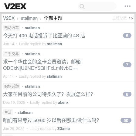
V2EX
stallman
全部主题
主题总数
15
›
›
电动汽车
•
stallman
今天打 400 电话投诉了比亚迪的 4S 店
5
Jun 14 • Lastly replied by
stallman
二手交易
•
stallman
求一个华住会的金卡会员邀请，邮箱
7
ODExNjU2NDY5QHFxLmNvbQ==
Apr 14 • Lastly replied by
stallman
职场话题
•
stallman
大家在目前的公司待多久了？发展怎么样？
6
Dec 19, 2025 • Lastly replied by
abenx
生活
•
stallman
咱们有思考过 50/60 岁以后在哪里/做什么吗？
50
Jun 29, 2025 • Lastly replied by
ZGame