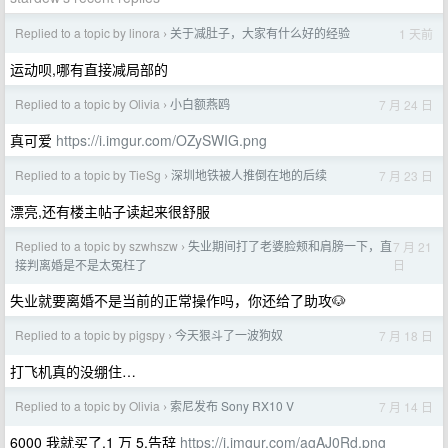
Replied to a topic by linora
关于减肚子，大家有什么好的经验
1 天前
›
运动呗,哪有直接减局部的
Replied to a topic by Olivia
小白额燕鸥
7 月 24 日
›
真可爱
https://i.imgur.com/OZySWIG.png
Replied to a topic by TieSg
深圳地铁被人推倒在地的后续
7 月 23 日
›
漂亮,还有楼主帖子读起来很舒服
Replied to a topic by szwhszw
失业期间打了老婆脸颊和肩膀一下，直
7 月 21
›
日
接判离婚是不是太冤枉了
失业就要离婚不是当前的正常操作吗，你还给了助攻🐶
Replied to a topic by pigspy
今天狠斗了一波狗奴
7 月 18 日
›
打飞机真的没绷住…
Replied to a topic by Olivia
索尼发布 Sony RX10 V
7 月 14 日
›
6000 我就买了,1 万 5,告辞
https://i.imgur.com/agAJ0Rd.png