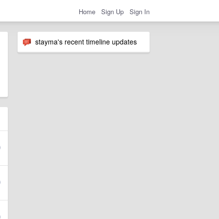
Home
Sign Up
Sign In
stayma's recent timeline updates