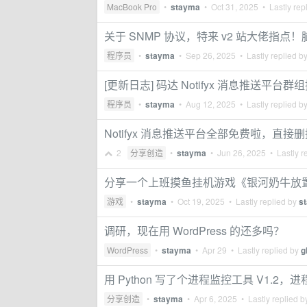
MacBook Pro
•
stayma
•
Oct 31, 2025
• Lastly rep
关于 SNMP 协议，特来 v2 站大佬指点
程序员
•
stayma
•
Sep 26, 2025
• Lastly replied b
[更新日志] 码达 Notifyx 消息推送
程序员
•
stayma
•
Aug 12, 2025
• Lastly replied b
Notifyx 消息推送平台全部免费啦，直
2
分享创造
•
stayma
•
Jun 26, 2025
• Lastly r
分享一个上班摸鱼挂机游戏《银河奶牛放
游戏
•
stayma
•
Oct 19, 2025
• Lastly replied by
s
调研，现在用 WordPress 的还多吗？
WordPress
•
stayma
•
Apr 29
• Lastly replied by
g
用 Python 写了个进程监控工具 V1.
分享创造
•
stayma
•
Apr 6, 2025
• Lastly replied 