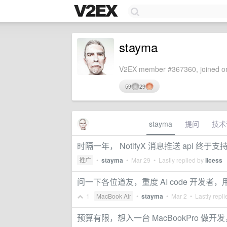
stayma
V2EX member #367360, joined on
59
29
stayma
提问
技术
时隔一年， NotifyX 消息推送 api 终
推广
•
stayma
•
Mar 29
• Lastly replied by
licess
问一下各位道友，重度 AI code 开发者，用 M
1
MacBook Air
•
stayma
•
Mar 2
• Lastly repl
预算有限，想入一台 MacBookPro 做开发，