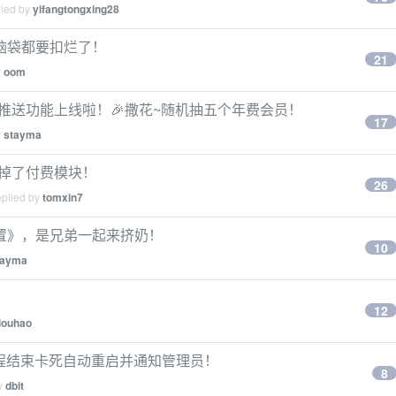
lied by
yifangtongxing28
！脑袋都要扣烂了！
21
y
oom
平台群组推送功能上线啦！🎉撒花~随机抽五个年费会员！
17
y
stayma
接删掉了付费模块！
26
eplied by
tomxin7
置》，是兄弟一起来挤奶！
10
tayma
12
louhao
2，进程结束卡死自动重启并通知管理员！
8
by
dbit