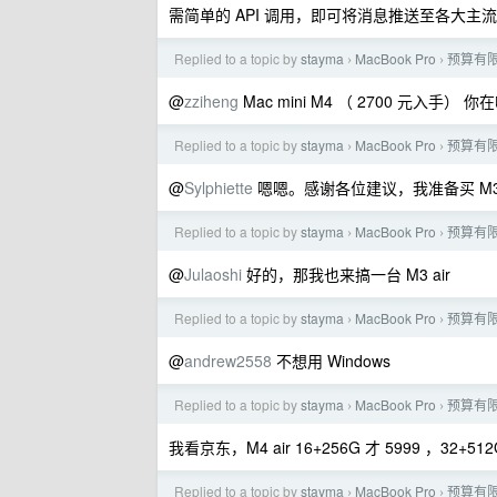
需简单的 API 调用，即可将消息推送至各大
Replied to a topic by
stayma
MacBook Pro
预算有限，
›
›
@
zziheng
Mac mini M4 （ 2700 元入手
Replied to a topic by
stayma
MacBook Pro
预算有限，
›
›
@
Sylphiette
嗯嗯。感谢各位建议，我准备买 M3 
Replied to a topic by
stayma
MacBook Pro
预算有限，
›
›
@
Julaoshi
好的，那我也来搞一台 M3 air
Replied to a topic by
stayma
MacBook Pro
预算有限，
›
›
@
andrew2558
不想用 Windows
Replied to a topic by
stayma
MacBook Pro
预算有限，
›
›
我看京东，M4 air 16+256G 才 5999 ，32
Replied to a topic by
stayma
MacBook Pro
预算有限，
›
›