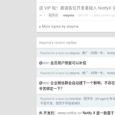
送 VIP 啦！邀请各位开发者接入 NotifyX
1
程序员
•
stayma
•
Mar 24
• Lastly replied b
More topics by stayma
»
stayma's recent replies
Replied to a topic by
stayma
推广
时隔一年， Noti
›
›
@
xbin
会员用户倒是可以补偿
Replied to a topic by
stayma
推广
时隔一年， Noti
›
›
@
xbin
企业微信群会自动建下一个群啊，不存在满
辛苦绑定一下？
Replied to a topic by
brant2ai
程序员
[AI agen
›
›
不是开发，感觉不学容易掉队
AI 开发的：
www.notifyx.cn
Notify X 是一