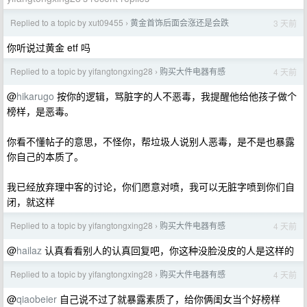
Replied to a topic by xut09455
黄金首饰后面会涨还是会跌
3 天前
›
你听说过黄金 etf 吗
Replied to a topic by yifangtongxing28
购买大件电器有感
4 天前
›
@
hikarugo
按你的逻辑，骂脏字的人不恶毒，我提醒他给他孩子做个
榜样，是恶毒。
你看不懂帖子的意思，不怪你，帮垃圾人说别人恶毒，是不是也暴露
你自己的本质了。
我已经放弃理中客的讨论，你们愿意对喷，我可以无脏字喷到你们自
闭，就这样
Replied to a topic by yifangtongxing28
购买大件电器有感
4 天前
›
@
hailaz
认真看看别人的认真回复吧，你这种没脸没皮的人是这样的
Replied to a topic by yifangtongxing28
购买大件电器有感
4 天前
›
@
qiaobeier
自己说不过了就暴露素质了，给你俩闺女当个好榜样