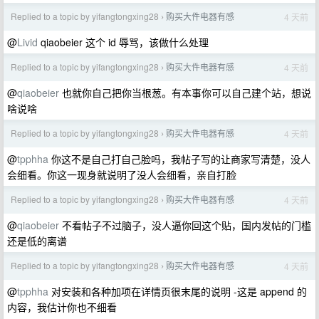
Replied to a topic by yifangtongxing28
购买大件电器有感
4 天前
›
@
Livid
qiaobeier 这个 id 辱骂，该做什么处理
Replied to a topic by yifangtongxing28
购买大件电器有感
4 天前
›
@
qiaobeier
也就你自己把你当根葱。有本事你可以自己建个站，想说
啥说啥
Replied to a topic by yifangtongxing28
购买大件电器有感
4 天前
›
@
tpphha
你这不是自己打自己脸吗，我帖子写的让商家写清楚，没人
会细看。你这一现身就说明了没人会细看，亲自打脸
Replied to a topic by yifangtongxing28
购买大件电器有感
4 天前
›
@
qiaobeier
不看帖子不过脑子，没人逼你回这个贴，国内发帖的门槛
还是低的离谱
Replied to a topic by yifangtongxing28
购买大件电器有感
4 天前
›
@
tpphha
对安装和各种加项在详情页很末尾的说明 -这是 append 的
内容，我估计你也不细看