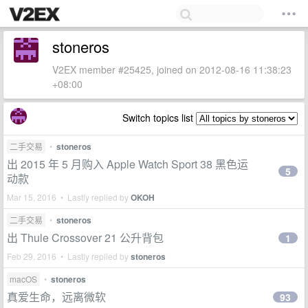
stoneros
V2EX member #25425, joined on 2012-08-16 11:38:23
+08:00
Switch topics list
二手交易
•
stoneros
出 2015 年 5 月购入 Apple Watch Sport 38 黑色运
5
动款
Mar 15, 2016 • Lastly replied by
OKOH
二手交易
•
stoneros
出 Thule Crossover 21 公升背包
1
Feb 29, 2016 • Lastly replied by
stoneros
macOS
•
stoneros
真爱生命，远离微软
93