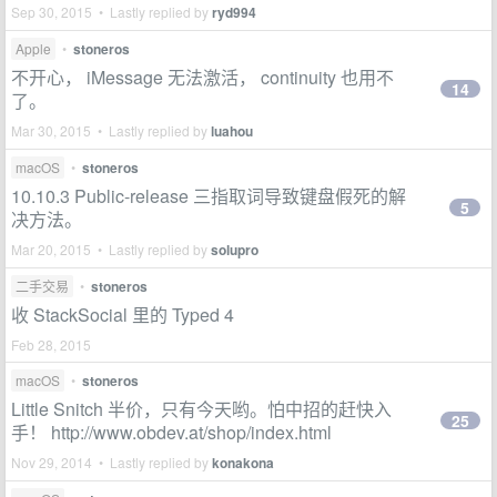
Sep 30, 2015 • Lastly replied by
ryd994
Apple
•
stoneros
不开心， iMessage 无法激活， continuity 也用不
14
了。
Mar 30, 2015 • Lastly replied by
luahou
macOS
•
stoneros
10.10.3 Public-release 三指取词导致键盘假死的解
5
决方法。
Mar 20, 2015 • Lastly replied by
solupro
二手交易
•
stoneros
收 StackSocial 里的 Typed 4
Feb 28, 2015
macOS
•
stoneros
Little Snitch 半价，只有今天哟。怕中招的赶快入
25
手！ http://www.obdev.at/shop/index.html
Nov 29, 2014 • Lastly replied by
konakona