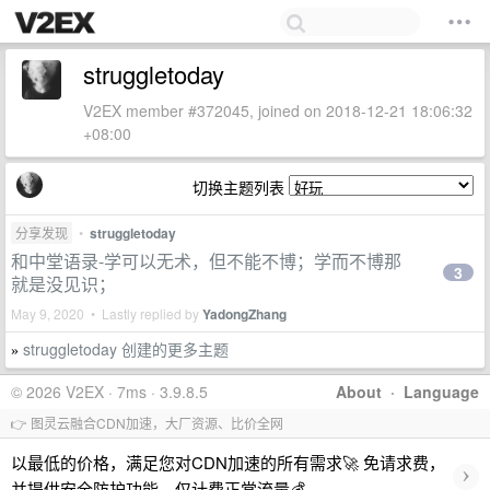
struggletoday
V2EX member #372045, joined on 2018-12-21 18:06:32
+08:00
切换主题列表
分享发现
•
struggletoday
和中堂语录-学可以无术，但不能不博；学而不博那
3
就是没见识；
May 9, 2020 • Lastly replied by
YadongZhang
struggletoday 创建的更多主题
»
© 2026 V2EX · 7ms · 3.9.8.5
About
·
Language
👉 图灵云融合CDN加速，大厂资源、比价全网
以最低的价格，满足您对CDN加速的所有需求🚀 免请求费，
›
并提供安全防护功能，仅计费正常流量💰