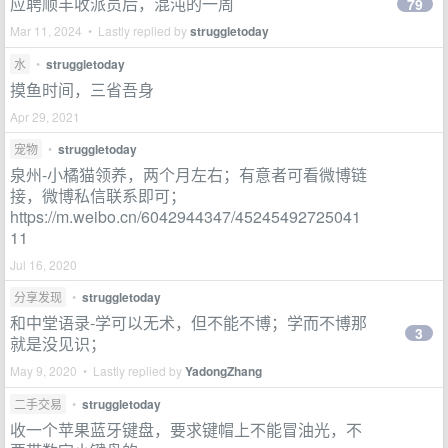
应聘顺丰收派员后，混沌的一周
79
Mar 11, 2024 • Lastly replied by
struggletoday
水
•
struggletoday
摸鱼时间，三省吾身
Apr 29, 2021
宠物
•
struggletoday
泉州-小橘猫领养，两个月左右；有意者可看微博链
接，微博私信联系即可；
https://m.weibo.cn/6042944347/45245492725041
11
Jul 16, 2020
分享发现
•
struggletoday
和中堂语录-学可以无术，但不能不博；学而不博那
3
就是没见识；
May 9, 2020 • Lastly replied by
YadongZhang
二手交易
•
struggletoday
收一个苹果蓝牙键盘，要求键帽上不能冒油光，不