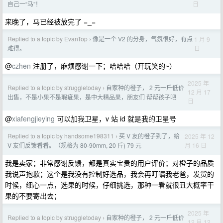
日
自己一“马”！
来晚了，马已经被放完了 =_=
Replied to a topic by EvanTop
像是一个 V2 的分身，气氛很好，有点
1 月 9
›
日
难得。
@
czhen
注册了，麻烦感谢一下；哈哈哈（开玩笑的~）
2025 年
Replied to a topic by struggletoday
自家种的橙子， 2 元一斤低价
›
12 月 17
出售，不是小果不是瑕疵果，是中大精品果，朋友们 帮帮孩子吧
日
@
xiafengjieying
可以加我卫星，v 站 id 就是我的卫星号
Replied to a topic by handsome198311
买 V 友的橙子到了，给
2025 年 12
›
月 16 日
V 友们反馈看看。（规格为 80-90mm, 20 斤) 79 元
我是卖家；非常感谢反馈，都是真实宝贵的用户评价；对橙子的品质
我说声抱歉；这个是我没有控制好选品，我会再叮嘱我老爸，发货的
时候，细心一点，选果的时候，仔细挑选，那种一看就很丑大概率干
果的不要寄出去；
2025 年
Replied to a topic by struggletoday
自家种的橙子， 2 元一斤低价
›
12 月 12