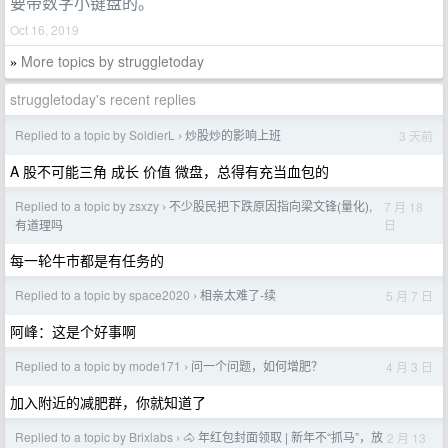
要带数字小键盘的。
Oct 16, 2019
More topics by struggletoday
»
struggletoday's recent replies
Replied to a topic by SoldierL
炒股炒的影响上班
3 天前
›
A 股不可能三角 成长 价值 微盘，总得有充当血包的
Replied to a topic by zsxzy
不少股民把下跌原因指向梁文锋(量化),
7 月 18
›
日
有道理吗
每一轮牛市都是有任务的
Replied to a topic by space2020
相亲太难了-续
5 月 7 日
›
阿峰：这是个好事啊
Replied to a topic by mode171
问一个问题，如何增肥？
4 月 3 日
›
加入附近的减肥群，你就知道了
Replied to a topic by Brixlabs
🐴 年红包封面领取 | 新年不“抓马”，放
2 月 13
›