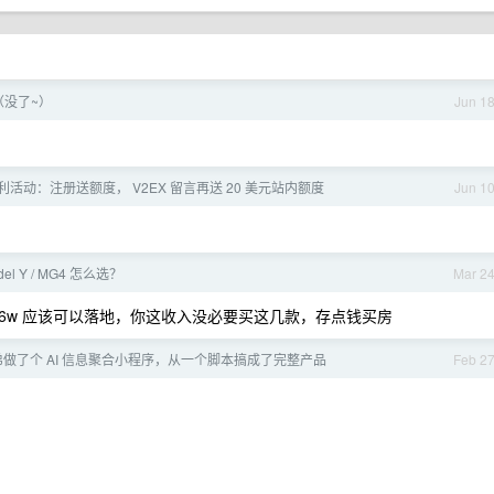
度（没了~）
Jun 1
月福利活动：注册送额度， V2EX 留言再送 20 美元站内额度
Jun 1
del Y / MG4 怎么选？
Mar 2
行，16w 应该可以落地，你这收入没必要买这几款，存点钱买房
做了个 AI 信息聚合小程序，从一个脚本搞成了完整产品
Feb 2