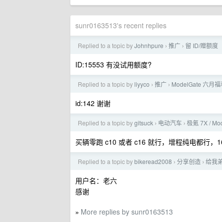
sunr0163513's recent replies
Replied to a topic by
Johnhpure
推广
留 ID/赠额
›
›
ID:15553 有没试用额度?
Replied to a topic by
liyyco
推广
ModelGate 六
›
›
id:142 谢谢
Replied to a topic by
gitsuck
电动汽车
极氪 7X / Mo
›
›
买辆零跑 c10 或者 c16 就行，增程纯电都
Replied to a topic by
bikeread2008
分享创造
给我弟
›
›
用户名：老六
感谢
More replies by sunr0163513
»