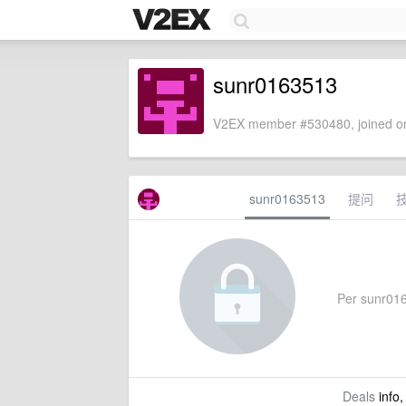
sunr0163513
V2EX member #530480, joined on
sunr0163513
提问
Per sunr0163
Deals
info,