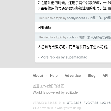
7.之前注册的时候，还用了两个谷歌邮箱，一
8.主要使用的号还是微软邮箱注册的账号，注
Replied to a topic by
shouyushen11
远程工作
[远程
›
›
可兼职吗
Replied to a topic by
coolair
硬件
怎么克服喜欢买备
›
›
人总该有点爱好吧，而且这东西也不怎么花钱，
More replies by supemaomao
»
About
·
Help
·
Advertise
·
Blog
·
API
创意工作者们的社区
World is powered by solitude
VERSION: 3.9.8.5 · 9ms ·
UTC 23:35
·
PVG 07:35
·
LAX 16
♥ Do have faith in what you're doing.