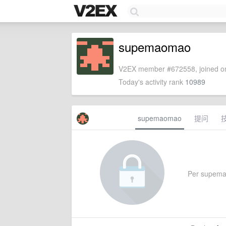
supemaomao
V2EX member #672558, joined on
Today's activity rank
10989
supemaomao
提问
Per supemaom