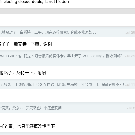
 including closed deals, is not hidden
2 天就被封了，白折腾一上午，现在还得研究研究能不能退款🙂‍↔️
Jul 2
路子了，能艾特一下嘛，谢谢
 别开 WiFi Calling，我是 6 月份激活的实体卡，早上开了 WiFi Calling，刚收到邮件
Jul 2
他路子，艾特一下，谢谢
26 北京校园卡上线啦, 每月 60G 全国通用流量, 免费领一年会员月卡, 保证只赚不亏!
Jul 1
玩笑，父亲 59 岁突然查出来癌症晚期
Jul 
这样的事，也只能感概珍惜当下。