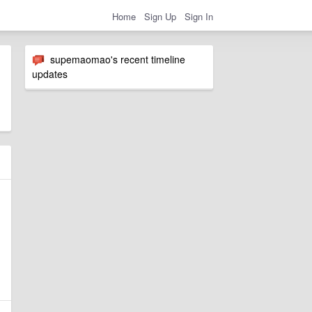
Home
Sign Up
Sign In
supemaomao's recent timeline
updates