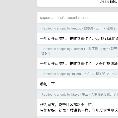
Deals
info,
supemaomao's recent replies
Replied to a topic by
longpc
程序员
gg 卡刚注册 
›
›
一年就开两次机，也收到邮件了，op 找到其他
Replied to a topic by
SilenceLL
程序员
giffgaff
›
›
被封了
一年就开两次机，也收到邮件了。大哥们找到其
Replied to a topic by
InDom
推广
[T 楼抽奖] 20
›
›
参加一下
Replied to a topic by
kksyy
生活
人生真是给我开了个
›
›
作为网友，说些什么都帮不上忙。
只能祝好，就像 1 楼说的一样，年纪变大看见