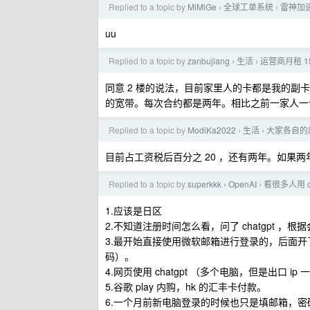
Replied to a topic by
MiMiGe
全球工单系统
雷神加
›
›
uu
Replied to a topic by
zanbujiang
生活
运营商月租 15
›
›
同意 2 楼的说法，目前家里人的卡都是我的副卡，12
的宽带。每次合约都是两年。相比之前一家人一个
Replied to a topic by
ModiKa2022
生活
大家各自的
›
›
目前占工资税后百分之 20 ，还有两年。如果
Replied to a topic by
superkkk
OpenAI
看很多人用 
›
›
1.应该是日区
2.不知道注册时间怎么看，问了 chatgpt ，根据
3.最开始直接使用微软邮箱进行登录的，后面开了
码）。
4.网页使用 chatgpt （多个电脑，但是出口 ip 
5.谷歌 play 内购，hk 的汇丰卡付款。
6.一个月前新电脑登录的时候也只是填邮箱，