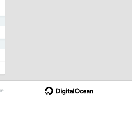
3
2
ge