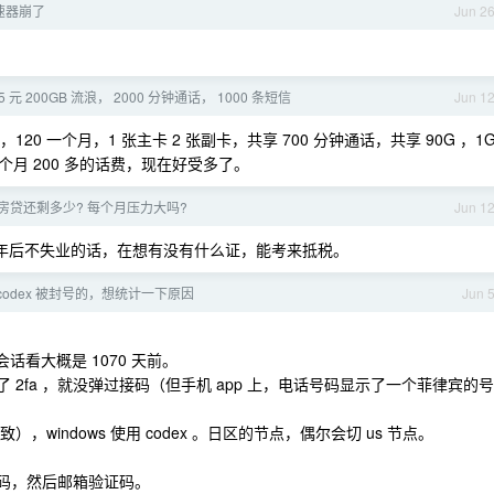
速器崩了
Jun 2
 元 200GB 流浪， 2000 分钟通话， 1000 条短信
Jun 1
0 一个月，1 张主卡 2 张副卡，共享 700 分钟通话，共享 90G ，1
月 200 多的话费，现在好受多了。
房贷还剩多少? 每个月压力大吗?
Jun 1
两年后不失业的话，在想有没有什么证，能考来抵税。
codex 被封号的，想统计一下原因
Jun 
会话看大概是 1070 天前。
 2fa ，就没弹过接码（但手机 app 上，电话号码显示了一个菲律宾的号
一致），windows 使用 codex 。日区的节点，偶尔会切 us 节点。
密码，然后邮箱验证码。