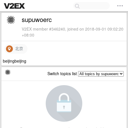
supuwoerc
V2EX member #346240, joined on 2018-09-01 09:02:20
+08:00
北京
beijingbeijing
Switch topics list