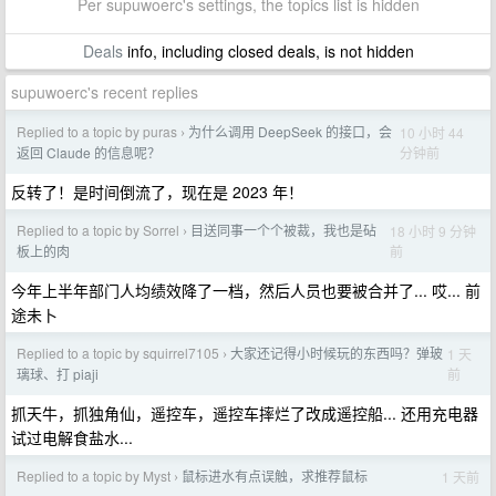
Per supuwoerc's settings, the topics list is hidden
Deals
info, including closed deals, is not hidden
supuwoerc's recent replies
Replied to a topic by puras
为什么调用 DeepSeek 的接口，会
10 小时 44
›
分钟前
返回 Claude 的信息呢？
反转了！是时间倒流了，现在是 2023 年！
Replied to a topic by Sorrel
目送同事一个个被裁，我也是砧
18 小时 9 分钟
›
前
板上的肉
今年上半年部门人均绩效降了一档，然后人员也要被合并了... 哎... 前
途未卜
Replied to a topic by squirrel7105
大家还记得小时候玩的东西吗？弹玻
1 天
›
前
璃球、打 piaji
抓天牛，抓独角仙，遥控车，遥控车摔烂了改成遥控船... 还用充电器
试过电解食盐水...
Replied to a topic by Myst
鼠标进水有点误触，求推荐鼠标
1 天前
›