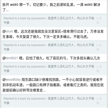
拆开 wd40 擦一下，切记要少，我之前滚轮乱滚，一滴 wd40 解决
了...
Replied to a topic by supuwoerc
复盘早上没礼让行人，内心久久不能
2 天
›
前
平静
@
xhxh
嗯，这次还是我疏忽没注意盲区+侥幸滑行过去了，万幸没发
生事故，今天复盘了很久，下次一定多多确认，不能马虎。
Replied to a topic by supuwoerc
复盘早上没礼让行人，内心久久不能
2 天
›
前
平静
@
tim9527
嗯，后怕了很久，吃了盲区的亏，下次多扭头确认几次
Replied to a topic by supuwoerc
复盘早上没礼让行人，内心久久不能
2 天
›
前
平静
@
woodfizky
陌生路口缺少很难找到路，一不小心就容易逆行或者开
到非机动车道，一般路口有牌子指着路，或者看灯之类的，我现在就
是提前确认好转弯往哪里走...
Replied to a topic by supuwoerc
复盘早上没礼让行人，内心久久不能
2 天
›
前
平静