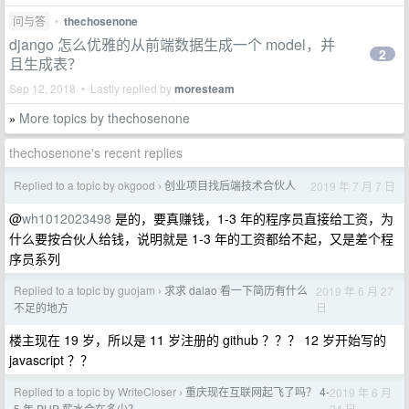
问与答
•
thechosenone
django 怎么优雅的从前端数据生成一个 model，并
2
且生成表？
Sep 12, 2018 • Lastly replied by
moresteam
More topics by thechosenone
»
thechosenone's recent replies
Replied to a topic by okgood
创业项目找后端技术合伙人
2019 年 7 月 7 日
›
@
wh1012023498
是的，要真赚钱，1-3 年的程序员直接给工资，为
什么要按合伙人给钱，说明就是 1-3 年的工资都给不起，又是差个程
序员系列
Replied to a topic by guojam
求求 dalao 看一下简历有什么
2019 年 6 月 27
›
日
不足的地方
楼主现在 19 岁，所以是 11 岁注册的 github ？？？ 12 岁开始写的
javascript ？？
Replied to a topic by WriteCloser
重庆现在互联网起飞了吗？ 4-
2019 年 6 月
›
24 日
5 年 PHP 薪水会在多少？