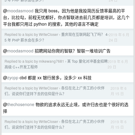
@
moodasmood
我只用 boss，因为他是我投简历反馈率最高的平
台，比拉勾，前程无忧都好，你点智联进去前几页都是培训，这几个
平台我都只用过 python 的搜索，其他的语言不确定
Replied to a topic by WriteCloser
重庆现在互联网起飞了吗？ 4-
2019 年 6 月
›
24 日
5 年 PHP 薪水会在多少？
@
moodasmood
招聘网站你爬的智联？智联一堆培训广告
Replied to a topic by mikewang7681
某 Top 量化对冲基金招聘
2019 年 6 月
›
20 日
高级 C++开发工程师
@
zycpp
cbd 都是 xx 银行居多，没多少 xx 科技
Replied to a topic by WriteCloser
各位在北上广务工的小伙伴
2019 年 6
›
月 15 日
们，说说你们坚持下去的信仰是什么？
@
thechosenone
物欲的追求永远无止境，或许归去也是个很好的选
择
Replied to a topic by WriteCloser
各位在北上广务工的小伙伴
2019 年 6
›
月 15 日
们，说说你们坚持下去的信仰是什么？