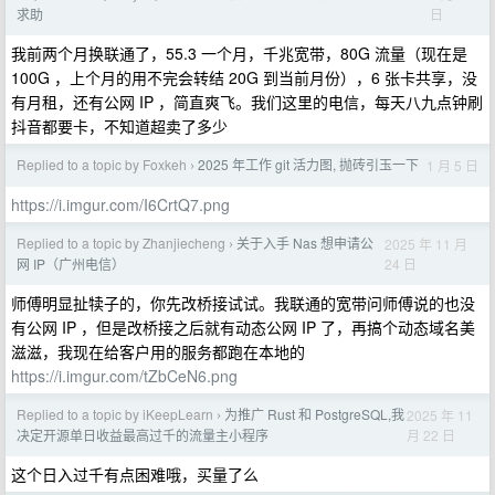
日
求助
我前两个月换联通了，55.3 一个月，千兆宽带，80G 流量（现在是
100G ，上个月的用不完会转结 20G 到当前月份），6 张卡共享，没
有月租，还有公网 IP ，简直爽飞。我们这里的电信，每天八九点钟刷
抖音都要卡，不知道超卖了多少
Replied to a topic by Foxkeh
2025 年工作 git 活力图, 抛砖引玉一下
1 月 5 日
›
https://i.imgur.com/I6CrtQ7.png
Replied to a topic by Zhanjiecheng
关于入手 Nas 想申请公
2025 年 11 月
›
24 日
网 IP（广州电信）
师傅明显扯犊子的，你先改桥接试试。我联通的宽带问师傅说的也没
有公网 IP ，但是改桥接之后就有动态公网 IP 了，再搞个动态域名美
滋滋，我现在给客户用的服务都跑在本地的
https://i.imgur.com/tZbCeN6.png
Replied to a topic by iKeepLearn
为推广 Rust 和 PostgreSQL,我
2025 年 11
›
月 22 日
决定开源单日收益最高过千的流量主小程序
这个日入过千有点困难哦，买量了么