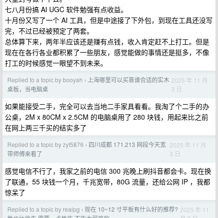
七八月份搞 AI UGC 软件勉强有点收益。
十月份又写了一个 AI 工具，但是中途接了下外包，到现在工具还没写
完，不过已经被预定了两套。
总体算下来，两年半应该还是赚有点钱，收入肯定赶不上打工。但是
现在在各行各业都积累了一些朋友，感觉能做的事情还是挺多，不像
打工的时候感觉一眼望不到未来。
Replied to a topic by booyah
上海哪里可以买靠谱合适的实木
2025 年 11 月
›
3 日
桌板，当电脑桌
如果能接受二手，完全可以去当地二手家具看看。我淘了个二手的办
公桌，2M x 80CM x 2.5CM 的电脑桌用了 280 块钱，用起来比之前
在网上两三千买的结实多了
Replied to a topic by zyt5876
四川成都 171.213 网段今天宽
2025 年 11 月
›
3 日
带师傅来看了
感觉电信不行了，我家之前的电信 300 兆晚上刷抖音都会卡。现在换
了联通，55 块钱一个月，千兆宽带，80G 流量，还给公网 IP ，我都
惊呆了
Replied to a topic by realpg
现在 10~12 寸平板有什么好的推荐?
2025 年 11
›