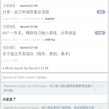
分享发现
•
tianxin12138
分享：自己申请软著全流程
32
Aug 8, 2023 • Lastly replied by
wupher
分享发现
•
tianxin12138
007 一年多，裸辞自己做小游戏，分享收益
135
Sep 3, 2023 • Lastly replied by
oldking
创业组队
•
tianxin12138
关于独立开发组队（程序，策划，美术）
Jul 27, 2020
More topics by tianxin12138
»
tianxin12138's recent replies
Replied to a topic by ClawCodes
可以接入微信最新版做群里机器人
4 月 12
›
日
的方案！
点星星了
Replied to a topic by ropon
四川电信老用户被背刺，投诉后降档方案
1 月 5
›