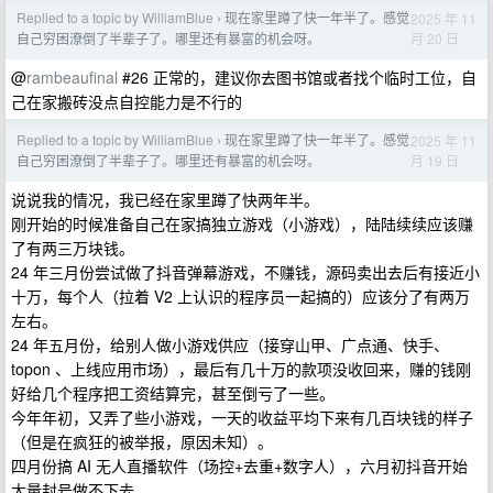
Replied to a topic by WilliamBlue
现在家里蹲了快一年半了。感觉
2025 年 11
›
月 20 日
自己穷困潦倒了半辈子了。哪里还有暴富的机会呀。
@
rambeaufinal
#26 正常的，建议你去图书馆或者找个临时工位，自
己在家搬砖没点自控能力是不行的
Replied to a topic by WilliamBlue
现在家里蹲了快一年半了。感觉
2025 年 11
›
月 19 日
自己穷困潦倒了半辈子了。哪里还有暴富的机会呀。
说说我的情况，我已经在家里蹲了快两年半。
刚开始的时候准备自己在家搞独立游戏（小游戏），陆陆续续应该赚
了有两三万块钱。
24 年三月份尝试做了抖音弹幕游戏，不赚钱，源码卖出去后有接近小
十万，每个人（拉着 V2 上认识的程序员一起搞的）应该分了有两万
左右。
24 年五月份，给别人做小游戏供应（接穿山甲、广点通、快手、
topon 、上线应用市场），最后有几十万的款项没收回来，赚的钱刚
好给几个程序把工资结算完，甚至倒亏了一些。
今年年初，又弄了些小游戏，一天的收益平均下来有几百块钱的样子
（但是在疯狂的被举报，原因未知）。
四月份搞 AI 无人直播软件（场控+去重+数字人），六月初抖音开始
大量封号做不下去。