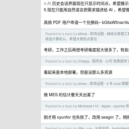
4.AI
历史会话界面现在只显示时间点，希望展示
5.现在只能用自然语言把需求描述给 AI ，希望
高频 PDF 用户申请一个兑换码~ bGltaW5nanVuM
Replied to a topic by
ktHub
职场话题
妹妹太原理工
›
›
续选计算机么，希望大佬给点意见
考研，工作之后再想考研难度就大很多了，有些
Replied to a topic by
Chippy
程序员
公司 免费提供了一大
›
›
看起来是本地部署，但是没那么多资源
Replied to a topic by
silvex
职场话题
4 年 crud 想
›
›
做 MES 的估计要天天出差了
Replied to a topic by
Mmiracle110
Apple
oyunfo
›
›
刚才用 oyunfor 也失败了，改用 seagm 
Replied to a topic by
little_cup
分享创造
AndroMe
›
›