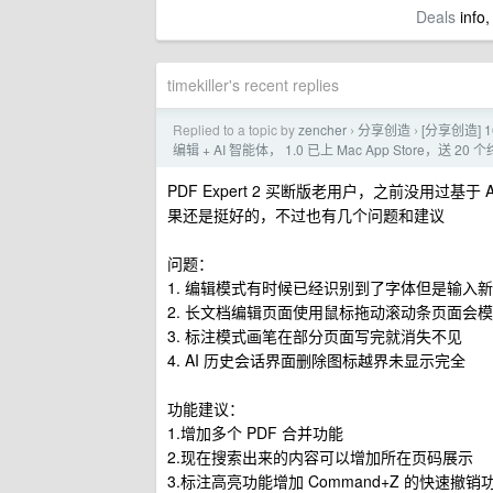
Deals
info,
timekiller's recent replies
Replied to a topic by
zencher
分享创造
[分享创造] 
›
›
编辑 + AI 智能体， 1.0 已上 Mac App Store，送 2
PDF Expert 2 买断版老用户，之前没用过基
果还是挺好的，不过也有几个问题和建议
问题：
1. 编辑模式有时候已经识别到了字体但是输入新增内
2. 长文档编辑页面使用鼠标拖动滚动条页面会
3. 标注模式画笔在部分页面写完就消失不见
4. AI 历史会话界面删除图标越界未显示完全
功能建议：
1.增加多个 PDF 合并功能
2.现在搜索出来的内容可以增加所在页码展示
3.标注高亮功能增加 Command+Z 的快速撤销