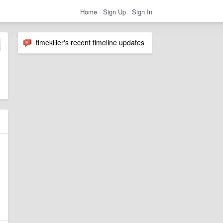
Home
Sign Up
Sign In
timekiller's recent timeline updates