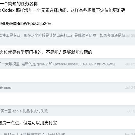
一个简短的任务名称
像 Codex 那样增加一个元素选择功能，这样某些场景下定位能更准确
DIyM0BnbWFpbC5jb20=
软件工程专业，现在这个阶段是让她出来打工还是继续考研呢，如果考研还是继
Jul 2
岗位就是有学历门槛的，不是能力足够就能应聘的
堆模型, 最新的是 glm4.7 和 Qwen3-Coder-30B-A3B-Instruct-AWQ
Jul 2
要转 mes
Jul 2
r 购买土区 apple 礼品卡支付失败
Jul 
了，稍微贵一点点，但是可以用支付宝
ld：在 Mac 上无缝操控你的 Android [送码]
Jun 2