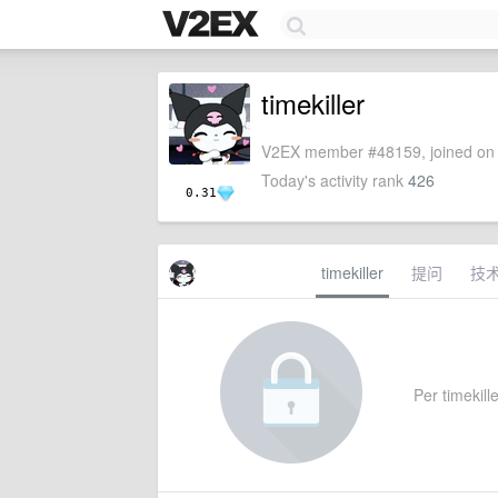
timekiller
V2EX member #48159, joined on 
Today's activity rank
426
0.31
timekiller
提问
技
Per timekille