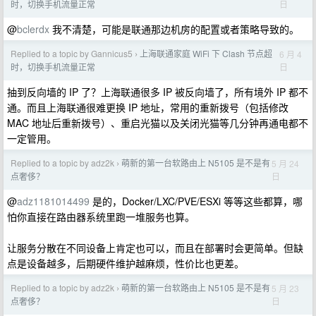
日
时，切换手机流量正常
@
bclerdx
我不清楚，可能是联通那边机房的配置或者策略导致的。
Replied to a topic by Gannicus5
上海联通家庭 WiFi 下 Clash 节点超
6 月 4
›
日
时，切换手机流量正常
抽到反向墙的 IP 了？上海联通很多 IP 被反向墙了，所有境外 IP 都不
通。而且上海联通很难更换 IP 地址，常用的重新拨号（包括修改
MAC 地址后重新拨号）、重启光猫以及关闭光猫等几分钟再通电都不
一定管用。
Replied to a topic by adz2k
萌新的第一台软路由上 N5105 是不是有
5 月 24
›
日
点奢侈？
@
adz1181014499
是的，Docker/LXC/PVE/ESXi 等等这些都算，哪
怕你直接在路由器系统里跑一堆服务也算。
让服务分散在不同设备上肯定也可以，而且在部署时会更简单。但缺
点是设备越多，后期硬件维护越麻烦，性价比也更差。
Replied to a topic by adz2k
萌新的第一台软路由上 N5105 是不是有
5 月 23
›
日
点奢侈？