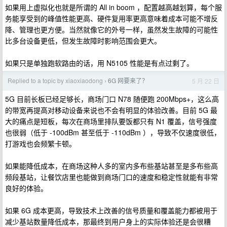
如果用上虚拟化也就是所谓的 All in boom ，配置越高越划算，每个服
务能享受到的峰值性能更高、硬件复用率更高意味着成本可能不增反
降、管理也更方便。当然就像它的外号一样，虽然发生故障的可能性
比多台设备更低，但发生故障时影响范围会更大。
如果只是单独跑软路由的话，用 N5105 性能是有点过剩了。
Replied to a topic by xiaoxiaodong
6G 网要来了？
5 月 22 日
›
5G 目前长板已经足够长，商场门口 N78 随便跑 200Mbps+，这么高
的带宽再提高对移动设备来说也不会有明显的体验改善。目前 5G 最
大的痛点是短板，每次在商场里排队要饭都只有 N1 覆盖，信号强度
也很弱（低于 -100dBm 甚至低于 -110dBm ），导致不仅速度很低，
打游戏也会频繁卡顿。
如果能降低成本，在商场这种人多的室内多布些基站甚至是多布些高
频段基站，让餐饮店里也能做到商场门口的速度和稳定性就能有非常
良好的体验。
如果 6G 成本更高，导致技术上改善的信号质量和覆盖能力都被用于
减少基站数量降低成本，那最终到用户身上的实际体验还是会很糟