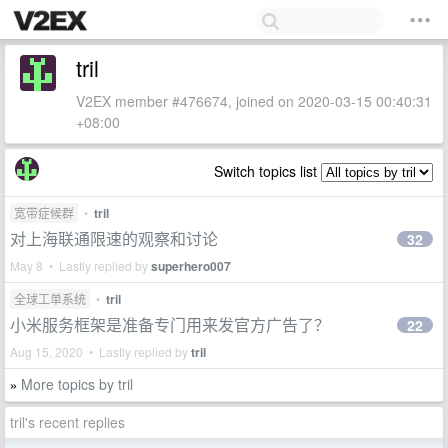
tril
V2EX member #476674, joined on 2020-03-15 00:40:31
+08:00
Switch topics list
宽带症候群
•
tril
对上海联通限速的观察和讨论
32
May 8 • Lastly replied by
superhero007
全球工单系统
•
tril
小米服务框架是准备专门用来发官方广告了？
22
Aug 15, 2020 • Lastly replied by
tril
More topics by tril
»
tril's recent replies