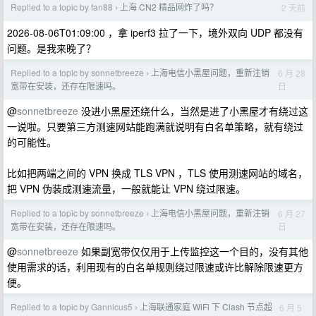
Replied to a topic by fan88
上海 CN2 精品网炸了吗？
2 天前
›
2026-08-06T01:09:00 ，拿 iperf3 拉了一下，境外双向 UDP 都没有
问题。是我来晚了？
Replied to a topic by sonnetbreeze
上海电信小黑屋问题，重新注销
6 月 28
›
日
宽带在安装，还存在限速吗。
@
sonnetbreeze
没进小黑屋还绕什么，当然是进了小黑屋才有绕过这
一说啦。只要第三方测速网站能跑满就说明有白名单策略，就有绕过
的可能性。
比如把两端之间的 VPN 换成 TLS VPN ，TLS 使用测速网站的域名，
把 VPN 伪装成测速流量，一般就能让 VPN 绕过限速。
Replied to a topic by sonnetbreeze
上海电信小黑屋问题，重新注销
6 月 27
›
日
宽带在安装，还存在限速吗。
@
sonnetbreeze
如果副宽带仅仅用于上传监控这一个目的，没有其他
使用需求的话，利用现有的白名单规则绕过限速或许比解除限速更方
便。
Replied to a topic by Gannicus5
上海联通家庭 WiFi 下 Clash 节点超
6 月 5
›