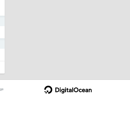
5
5
ge