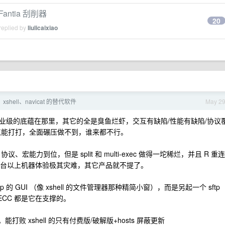
ntia 刮削器
20
replied by
liulicaixiao
、xshell、navicat 的替代软件
May 2
，工业级有工业级的底蕴在那里，其它的全是臭鱼烂虾，交互有缺陷/性能有缺陷/协议
点能打打，全面碾压做不到，谁来都不行。
协议、宏能力到位，但是 split 和 multi-exec 做得一坨稀烂，并且 R 重连
 台以上机器体验极其灾难，其它产品就不提了。
tp 的 GUI （像 xshell 的文件管理器那种精简小窗），而是另起一个 sftp
ECC 都是它在支撑的。
打败 xshell 的只有付费版/破解版+hosts 屏蔽更新