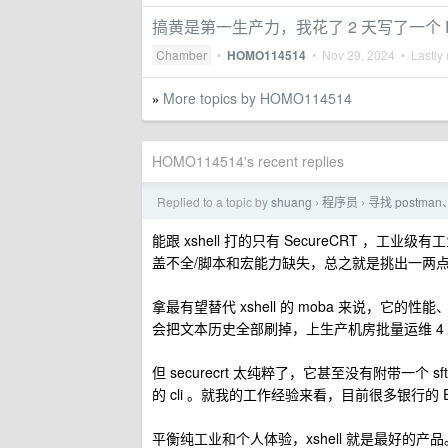
搞黄是第一生产力，我花了 2 天写了一个 Fa
Chamber
•
HOMO114514
•
Nov 29, 2024
• Lastly 
More topics by HOMO114514
»
HOMO114514's recent replies
Replied to a topic by
shuang
程序员
寻找 postman
›
›
能跟 xshell 打的只有 SecureCRT 
盖不全/脚本和宏能力缺失，总之就是挑出一两
拿最有望替代 xshell 的 moba 来说，它的性能、
会把文本历史全部刷掉，上生产机房批量运维 4
但 securecrt 太纯粹了，它甚至没有附带一个 sf
的 cli 。就我的工作经验来看，目前很多银行的 
平衡纯工业和个人体验，xshell 就是最好的产品。能