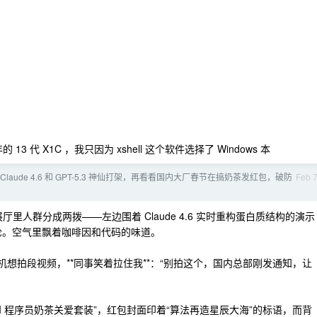
3 代 X1C ，我只因为 xshell 这个软件选择了 Windows 本
着 Claude 4.6 和 GPT-5.3 神仙打架，再看看国内大厂春节在搞奶茶发红包，破防
Feb 
厅里人群分成两拨——左边围着 Claude 4.6 实时重构蛋白质结构的演示
学辩论。空气里飘着咖啡因和代码的味道。
出手机想拍段视频，**同事笑着拉住我**：“别拍这个，国内总部刚发通知，让
I 程序员奶茶关爱套装”，红包封面印着“算法再造星辰大海”的标语，而背