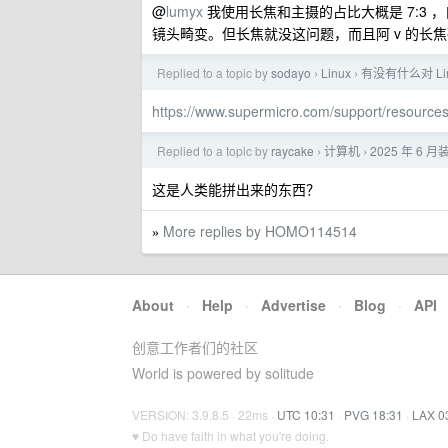
@
lumyx
我使用长焦和主摄的占比大概是 7:3
镜头畸变。但长焦就没这问题，而且阿 v 的长焦
Replied to a topic by
sodayo
Linux
有没有什么对 Li
›
›
https://www.supermicro.com/support/resourc
Replied to a topic by
raycake
计算机
2025 年 6 
›
›
这是人类能拼出来的东西？
More replies by HOMO114514
»
About
·
Help
·
Advertise
·
Blog
·
API
创意工作者们的社区
World is powered by solitude
VERSION: 3.9.8.5 · 22ms ·
UTC 10:31
·
PVG 18:31
·
LAX 0
♥ Do have faith in what you're doing.