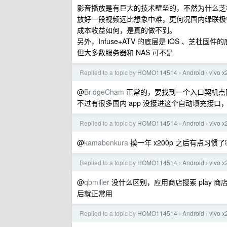
影音播放是有巨大的技术壁垒的，不然为什么芝杜、
放好一段视频远比想象中难，更何况国内绿联极空
成本收益如何，是真的做不到。
另外，Infuse+ATV 的底层是 iOS 、芝杜
但大多数服务器和 NAS 可不是
Replied to a topic by
HOMO114514
Android
vivo 
›
›
@
BridgeCham
正常的，要找到一个入口契机点同意
不过有很多国内 app 没接进这个自动填充接
Replied to a topic by
HOMO114514
Android
vivo 
›
›
@
kamabenkura
摸一年 x200p 之后有点习惯了
Replied to a topic by
HOMO114514
Android
vivo 
›
›
@
qbmiller
没什么区别，应用商店搜索 play 商
后就正常用
Replied to a topic by
HOMO114514
Android
vivo 
›
›