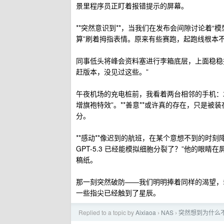
景里程序员正盯着报错提示的屏幕。
**突然意识到**，当我们在发布会间隙讨论着
算”刷着拇指表情。原来有些赛跑，起跑线根本
同事低头将峰会资料塞进行李箱底层，上面稳稳
赶版本，没见过这些。”
午夜机场的充电桩前，我看着两台相邻的手机：左边
增旗袍特效”。**善意**或许真的存在，只是
分。
**感动**像迟到的航班，在某个意想不到的时
GPT-5.3 已经能模拟细胞分裂了？”他的
稿纸。
那一刻突然破防——我们明明捧着同样的渴望，
一些指尖已经触到了星辰。
Replied to a topic by
Aixiaoa
NAS
突然想到为什么
›
›