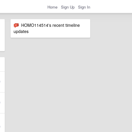
Home
Sign Up
Sign In
HOMO114514's recent timeline
updates