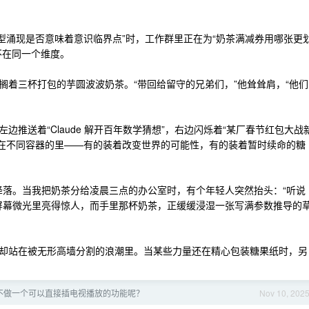
“模型涌现是否意味着意识临界点”时，工作群里正在为“奶茶满减券用哪张更
不在同一个维度。
搁着三杯打包的芋圆波波奶茶。“带回给留守的兄弟们，”他耸耸肩，“他们
推送着“Claude 解开百年数学猜想”，右边闪烁着“某厂春节红包大战
被装在不同容器的里——有的装着改变世界的可能性，有的装着暂时续命的糖
刻降落。当我把奶茶分给凌晨三点的办公室时，有个年轻人突然抬头：“听说
眼睛在屏幕微光里亮得惊人，而手里那杯奶茶，正缓缓浸湿一张写满参数推导的
却站在被无形高墙分割的浪潮里。当某些力量还在精心包装糖果纸时，另
不做一个可以直接插电视播放的功能呢？
Nov 10, 202