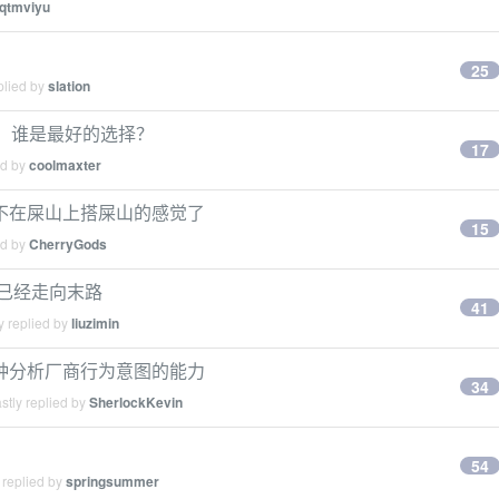
jqtmviyu
25
plied by
slation
生，谁是最好的选择？
17
ed by
coolmaxter
不在屎山上搭屎山的感觉了
15
ed by
CherryGods
 部署已经走向末路
41
y replied by
liuzimin
种分析厂商行为意图的能力
34
stly replied by
SherlockKevin
54
 replied by
springsummer