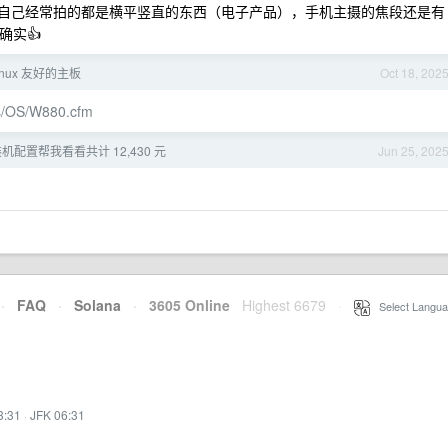
 ，自己经常拍的都是横平竖直的东西（电子产品），手机主摄的焦段还是有
确实👍
nux 友好的主板
Oct 18, 202
es/OS/W880.cfm
月装机配置帮我看看共计 12,430 元
Jun 25, 202
·
FAQ
·
Solana
·
3605 Online
Highest 6679
·
Select Langua
3:31
·
JFK 06:31