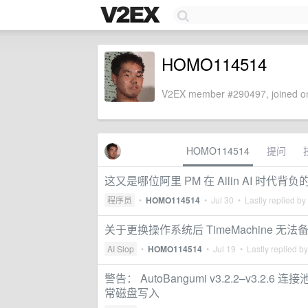
HOMO114514
V2EX member #290497, joined on
HOMO114514
提问
这又是哪位阿里 PM 在 Allin AI 时代背负的
程序员
•
HOMO114514
•
Jul 30
• Lastly replied by
关于更换操作系统后 TimeMachine 无
AI Slop
•
HOMO114514
•
Jul 19
• Lastly replied b
警告： AutoBangumi v3.2.2–v3.2.6 
常磁盘写入