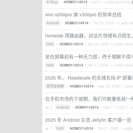
AI Slop
•
HOMO114514
•
Jul 5
• Lastly replied by
vivo x200pro 换 x300pro 的简单总结
Android
•
HOMO114514
•
Oct 20, 2025
• Lastly re
homelab 用路由器，对这片领域有点陌
NAS
•
HOMO114514
•
Apr 24, 2025
• Lastly repli
坐在屏幕前有一种无力感，终于理解不得
NAS
•
HOMO114514
•
Apr 17, 2025
• Lastly repli
2025 年， Headscale 的无域名纯 IP
宽带症候群
•
HOMO114514
•
Sep 30, 2025
• Lastl
在手机市场的下坡期，我们可能要练就一
5
Android
•
HOMO114514
•
Feb 11, 2025
• La
2025 年 Android 主流 Jellyfin 客户端一览
2
NAS
•
HOMO114514
•
Oct 21, 2025
• Lastly