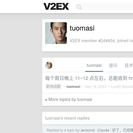
tuomasi
V2EX member #244604, joined on
tuomasi
提问
技术
每个周日晚上 11~12 点左右，总能收到 h
职场话题
•
tuomasi
•
Sep 18, 2023
• Lastly replie
More topics by tuomasi
»
tuomasi's recent replies
Replied to a topic by
Jensond
Claude
好了，已经第 
›
›