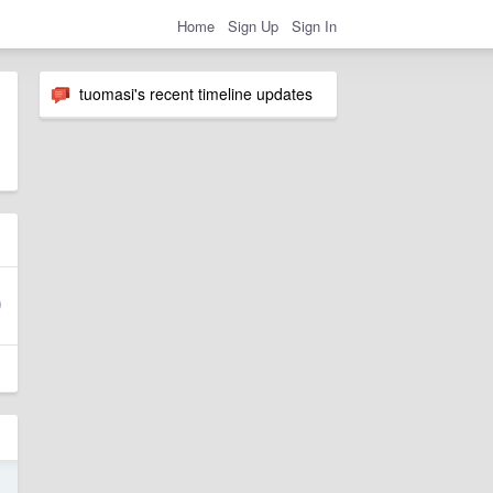
Home
Sign Up
Sign In
tuomasi's recent timeline updates
3