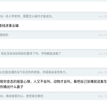
转行当一名小学老师，需要怎么操作才能成功。
Jun 2
踩着线进事业编
拉闸想到的
Jun 1
OD 现在没有目标院校的要求了吗，学院都能进面了
Jun 1
以在裁员潮的当下反击你的老板，并提高自身竞争力。
May 1
致你变态的报复心理，人又不会叫，动物才会叫，看吧自己张嘴就说畜生
不定你捅出什么篓子
000，换来居家办公，感觉挺合算的
May 1